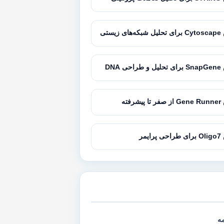
زیستی
 DNA
رفته
یمر
مه