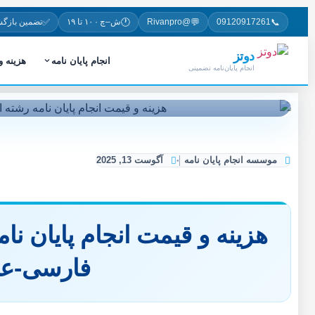
✅
🕐
💬
📞
09120917261
@Rivanpro
ش–چ · ۱۰ تا ۱۹
تضمین بازگ
دوتز
انجام پایان نامه
هزینه 
انجام پایان‌نامه تضمینی
موسسه انجام پایان نامه
آگوست 13, 2025
هزینه و قیمت انجام پایان نا
فارسی-ع