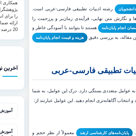
همکاری اس
رشته ادبیات تطبیقی فارسی-عربی است.
انشجویان
پژوهشگرا
را برای ان
ا و نگارش متن نهایی، فرآیندی زمان‌بر و پرزحمت را
اراِئه ضم
هستند تا بتوانند با آسودگی خاطر و
ن انجام پایان‌نامه
20 درصد همانند جویی ارائه می‌نماید.
ن مقاله، به بررسی دقیق
هزینه و قیمت انجام پایان‌نامه
آخرین نو
ادبیات تطبیقی فارسی-عربی
ه عوامل متعددی بستگی دارد. درک این عوامل، به شما
 انتخاب آگاهانه‌تری انجام دهید. این عوامل عبارتند از:
آموزش آزمون T در 
.
معمولاً از نظر حجم و
پایان‌نامه‌های کارشناسی ارشد