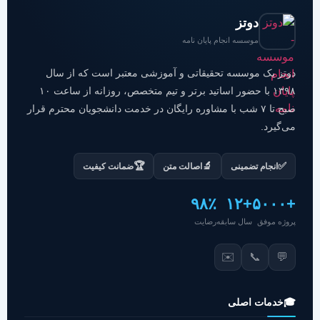
دوتز
موسسه انجام پایان نامه
دوتز یک موسسه تحقیقاتی و آموزشی معتبر است که از سال
۱۳۹۸ با حضور اساتید برتر و تیم متخصص، روزانه از ساعت ۱۰
صبح تا ۷ شب با مشاوره رایگان در خدمت دانشجویان محترم قرار
می‌گیرد.
🏆
🔬
✅
انجام تضمینی
اصالت متن
ضمانت کیفیت
۹۸٪
+۱۲
+۵۰۰۰
پروژه موفق
سال سابقه
رضایت
✉️
📞
💬
🎓
خدمات اصلی