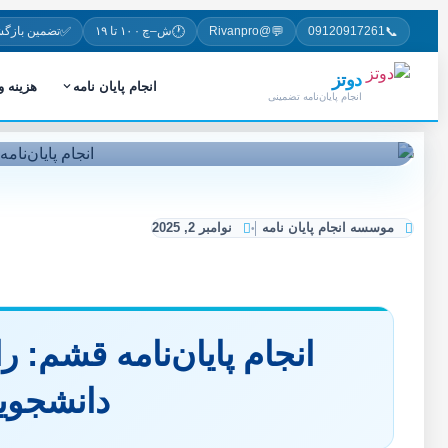
✅
🕐
💬
📞
09120917261
@Rivanpro
ش–چ · ۱۰ تا ۱۹
تضمین بازگ
دوتز
انجام پایان نامه
هزینه 
انجام پایان‌نامه تضمینی
موسسه انجام پایان نامه
نوامبر 2, 2025
انجام پایان‌نامه قشم: ر
دانشجوی