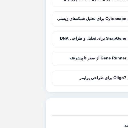
زیستی
 DNA
رفته
یمر
مه