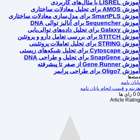
آموزش LISREL با مثال‌های کاربردی
آموزش AMOS برای تحلیل معادلات ساختاری
آموزش SmartPLS برای مدل‌سازی معادلات ساختاری
آموزش Sequencher برای آنالیز توالی DNA
آموزش Galaxy برای تحلیل داده‌های توالی‌یابی
آموزش STITCH برای بررسی تعامل دارو و پروتئین
آموزش STRING برای تحلیل تعاملات پروتئینی
آموزش Cytoscape برای تحلیل شبکه‌های زیستی
آموزش SnapGene برای تحلیل و طراحی DNA
آموزش Gene Runner از صفر تا پیشرفته
آموزش Oligo7 برای طراحی پرایمر
دسته‌ها
پایان نامه
هزینه و قیمت انجام پایان نامه
0
0
رای ها
Article Rating