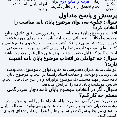
زمان،
هزینه و منابع لازم
برای
امکان
انجام پایان نامه داشته
انجام تحقیق را در نظر بگیرید.
سنجی
باشید.
پرسش و پاسخ متداول
سوال: چگونه می توان موضوع پایان نامه مناسب را
انتخاب کرد؟
انتخاب موضوع پایان نامه مناسب نیازمند بررسی دقیق علایق، منابع
موجود و امکانات تحقیقاتی است. ابتدا باید به حوزه‌های مورد علاقه
خود در رشته تحصیلی تان فکر کنید و سپس با جستجوی منابع علمی و
کتابخانه‌ای، موضوعات مرتبط را بررسی کنید. در نهایت، موضوعی را
انتخاب کنید که قابل تحقیق، جذاب و در عین حال قابل مدیریت باشد.
سوال: چه عواملی در انتخاب موضوع پایان نامه اهمیت
دارند؟
عواملی مانند میزان دسترسی به منابع، نوآوری موضوع، محدودیت
های زمانی و بودجه، و حمایت استاد راهنما در انتخاب موضوع پایان
نامه بسیار مهم هستند. یک موضوع نوآورانه و در عین حال قابل انجام،
شانس موفقیت پایان نامه را افزایش می‌دهد.
سوال: اگر در انتخاب موضوع پایان نامه دچار سردرگمی
هستم چه کار کنم؟
در صورت سردرگمی، مشورت با استاد راهنما و یا اساتید مجرب در
رشته تحصیلی خود بسیار مفید است. همچنین می‌توانید با مطالعه پایان
نامه‌های مرتبط و شرکت در سمینارها و کنفرانس‌ها، ایده‌های جدیدی
کسب کنید.