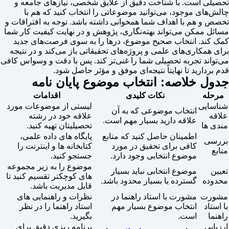
تحصیلی است. با شناخت دقیق از علایق شخصی، نیازهای جامعه و
چالش‌های موجود، می‌توانید موضوعاتی را انتخاب کنید که هم با
تخصص و هم با اهداف شما همخوانی داشته باشد. توجه به افتراقات و
مسائل ممکن می‌تواند بهته‌نگاری، پژوهش و در نهایت کیفیت کار شما
کمک کند. انتخاب صحیح موضوع، درها را به سوی فرصت‌های جدید
برای همکاری‌های علمی و پروژه‌های تحقیقاتی باز می‌کند و در نتیجه
می‌تواند تجربه تحصیلی شما را غنی‌تر کند. پس با دقت و وسواس کافی
قدم بردارید تا نهایتاً نتیجه‌ای موفق و مؤثر حاصل شود.
جدول خلاصه: انتخاب موضوع پایان نامه
مرحله
نکات کلیدی
اقدامات
شناسایی
لیستی از موضوعات مورد
انتخاب موضوعی که به آن
علاقه
علاقه خود در رشته
علاقه دارید بسیار مهم است.
مندی ها
تحصیلیتان تهیه کنید.
اطمینان حاصل کنید که منابع
پایگاه های داده علمی،
بررسی
کافی برای تحقیق در مورد
کتابخانه ها و اینترنت را
منابع
موضوع انتخابی وجود دارد.
جستجو کنید.
موضوع را به زیر مجموعه
تعیین
موضوع انتخابی نباید بسیار
های کوچکتر تقسیم کنید تا
محدوده
گسترده یا بسیار محدود باشد.
قابل مدیریت باشد.
مشورت
مشورت با استاد راهنما در
نظرات و راهنمایی های
با استاد
انتخاب موضوع بسیار مهم
استاد راهنما را در نظر
راهنما
است.
بگیرید.
ارزیابی
برنامه ریزی دقیق برای