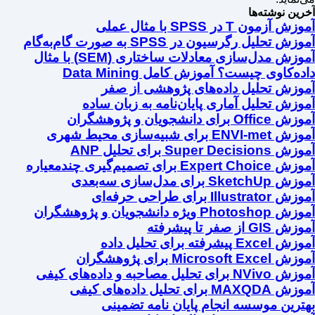
آخرین نوشته‌ها
آموزش آزمون T در SPSS با مثال عملی
آموزش تحلیل رگرسیون در SPSS به صورت گام‌به‌گام
آموزش مدل‌سازی معادلات ساختاری (SEM) با مثال
داده‌کاوی چیست؟ آموزش کامل Data Mining
آموزش تحلیل داده‌های پژوهشی از صفر
آموزش تحلیل آماری پایان‌نامه به زبان ساده
آموزش Office برای دانشجویان و پژوهشگران
آموزش ENVI-met برای شبیه‌سازی محیط شهری
آموزش Super Decisions برای تحلیل ANP
آموزش Expert Choice برای تصمیم‌گیری چندمعیاره
آموزش SketchUp برای مدل‌سازی سه‌بعدی
آموزش Illustrator برای طراحی حرفه‌ای
آموزش Photoshop ویژه دانشجویان و پژوهشگران
آموزش GIS از صفر تا پیشرفته
آموزش Excel پیشرفته برای تحلیل داده
آموزش Microsoft Excel برای پژوهشگران
آموزش NVivo برای تحلیل مصاحبه و داده‌های کیفی
آموزش MAXQDA برای تحلیل داده‌های کیفی
بهترین موسسه انجام پایان نامه تضمینی