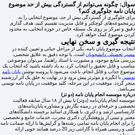
سوال: چگونه می‌توانم از گستردگی بیش از حد موضوع
پایان نامه جلوگیری کنم؟
برای جلوگیری از گستردگی بیش از حد، موضوع انتخابی را به
زیرمجموعه‌های کوچکتر و قابل مدیریت تقسیم کنید. هدف گذاری
دقیق و تمرکز بر روی یک مسئله خاص در حوزه انتخابی، به محدود
کردن موضوع کمک خواهد کرد.
نتیجه گیری و سخن نهایی
انتخاب موضوع پایان نامه، یکی از مراحل حیاتی و تعیین کننده در
مسیر تحصیلی دانشجویان
است. با توجه دقیق به علایق شخصی،
بررسی منابع موجود، و مشورت با استاد راهنما، می‌توان موضوعی
مناسب و قابل تحقیق را انتخاب کرد. به یاد داشته باشید که انتخاب یک
موضوع جذاب و قابل انجام، باعث می‌شود تا پروسه نوشتن
پایان نامه
نویسی
با انگیزه و موثرتر پیش برود و در نهایت به خلق یک اثر ارزشمند
منجر گردد. موفقیت در این مرحله، کلید موفقیت در پایان نامه نویسی
می‌باشد.
درباره موسسه انجام پایان نامه (دو تز)
موسسه انجام پایان‌نامه (دوتز) با بیش از ۱۸ سال سابقه فعالیت
تخصصی و حرفه‌ای در زمینه نگارش و مشاوره پایان‌نامه‌های
کارشناسی ارشد و دکتری، با همکاری اساتید برجسته دانشگاه‌های
معتبر و تیمی از پژوهشگران دکتری مجرب، خدمات جامع و تخصصی
را برای انجام پایان نامه تمامی رشته‌ها و گرایش‌ها با اراِئه ضمانت نامه
کتبی و رسمی همراه با گارانتی زیر 20 درصد همانند جویی ارائه
می‌نماید.