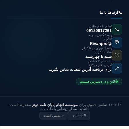
📞
ارتباط با ما
تماس با کارشناس
📞
09120917261
پاسخگویی سریع
تلگرام
💬
@Rivanpro
پاسخ فوری در تلگرام
ساعات کاری
🕐
شنبه تا چهارشنبه
۱۰ صبح تا ۷ عصر
آدرس دفتر مرکزی
📍
برای دریافت آدرس شعبات تماس بگیرید
آنلاین و در دسترس هستیم
© ۱۴۰۴ تمامی حقوق برای
موسسه انجام پایان نامه دوتز
محفوظ است.
خانه
ثبت سفارش
تماس با ما
مقالات
🔒 SSL امن
✅ تضمین کیفیت