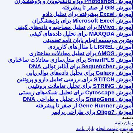
آموزش Photoshop ویژه دانشجویان و پژوهشگران
آموزش GIS از صفر تا پیشرفته
آموزش Excel پیشرفته برای تحلیل داده
آموزش Microsoft Excel برای پژوهشگران
آموزش NVivo برای تحلیل مصاحبه و داده‌های کیفی
آموزش MAXQDA برای تحلیل داده‌های کیفی
بهترین موسسه انجام پایان نامه تضمینی
آموزش LISREL با مثال‌های کاربردی
آموزش AMOS برای تحلیل معادلات ساختاری
آموزش SmartPLS برای مدل‌سازی معادلات ساختاری
آموزش Sequencher برای آنالیز توالی DNA
آموزش Galaxy برای تحلیل داده‌های توالی‌یابی
آموزش STITCH برای بررسی تعامل دارو و پروتئین
آموزش STRING برای تحلیل تعاملات پروتئینی
آموزش Cytoscape برای تحلیل شبکه‌های زیستی
آموزش SnapGene برای تحلیل و طراحی DNA
آموزش Gene Runner از صفر تا پیشرفته
آموزش Oligo7 برای طراحی پرایمر
دسته‌ها
پایان نامه
هزینه و قیمت انجام پایان نامه