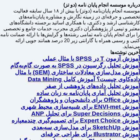
درباره موسسه انجام پایان نامه (دو تز)
موسسه انجام پایان‌نامه (دوتز) با بیش از ۱۸ سال سابقه فعالیت
تخصصی و حرفه‌ای در زمینه نگارش و مشاوره پایان‌نامه‌های
کارشناسی ارشد و دکتری، با همکاری اساتید برجسته دانشگاه‌های
معتبر و تیمی از پژوهشگران دکتری مجرب، خدمات جامع و تخصصی
را برای انجام پایان نامه تمامی رشته‌ها و گرایش‌ها با اراِئه ضمانت نامه
کتبی و رسمی همراه با گارانتی زیر 20 درصد همانند جویی ارائه
می‌نماید.
آخرین نوشته‌ها
آموزش آزمون T در SPSS با مثال عملی
آموزش تحلیل رگرسیون در SPSS به صورت گام‌به‌گام
آموزش مدل‌سازی معادلات ساختاری (SEM) با مثال
داده‌کاوی چیست؟ آموزش کامل Data Mining
آموزش تحلیل داده‌های پژوهشی از صفر
آموزش تحلیل آماری پایان‌نامه به زبان ساده
آموزش Office برای دانشجویان و پژوهشگران
آموزش ENVI-met برای شبیه‌سازی محیط شهری
آموزش Super Decisions برای تحلیل ANP
آموزش Expert Choice برای تصمیم‌گیری چندمعیاره
آموزش SketchUp برای مدل‌سازی سه‌بعدی
آموزش Illustrator برای طراحی حرفه‌ای