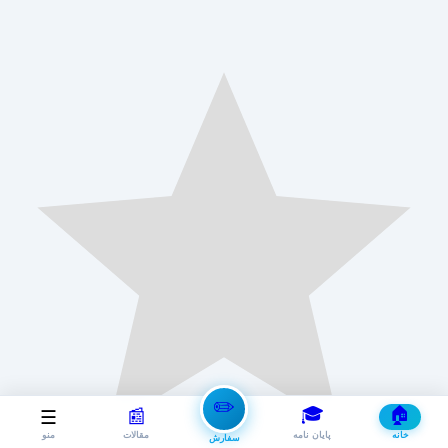
✏️
🎓
🏠
📰
☰
خانه
پایان نامه
مقالات
منو
سفارش