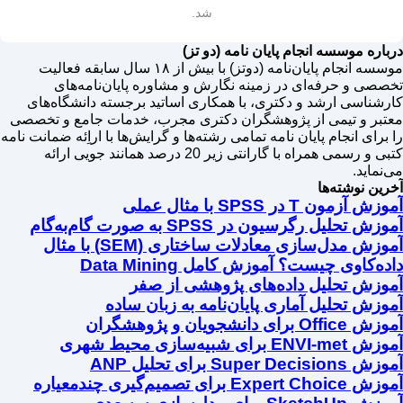
شد.
درباره موسسه انجام پایان نامه (دو تز)
موسسه انجام پایان‌نامه (دوتز) با بیش از ۱۸ سال سابقه فعالیت
تخصصی و حرفه‌ای در زمینه نگارش و مشاوره پایان‌نامه‌های
کارشناسی ارشد و دکتری، با همکاری اساتید برجسته دانشگاه‌های
معتبر و تیمی از پژوهشگران دکتری مجرب، خدمات جامع و تخصصی
را برای انجام پایان نامه تمامی رشته‌ها و گرایش‌ها با اراِئه ضمانت نامه
کتبی و رسمی همراه با گارانتی زیر 20 درصد همانند جویی ارائه
می‌نماید.
آخرین نوشته‌ها
آموزش آزمون T در SPSS با مثال عملی
آموزش تحلیل رگرسیون در SPSS به صورت گام‌به‌گام
آموزش مدل‌سازی معادلات ساختاری (SEM) با مثال
داده‌کاوی چیست؟ آموزش کامل Data Mining
آموزش تحلیل داده‌های پژوهشی از صفر
آموزش تحلیل آماری پایان‌نامه به زبان ساده
آموزش Office برای دانشجویان و پژوهشگران
آموزش ENVI-met برای شبیه‌سازی محیط شهری
آموزش Super Decisions برای تحلیل ANP
آموزش Expert Choice برای تصمیم‌گیری چندمعیاره