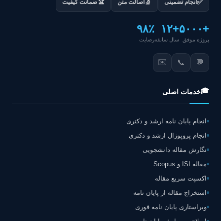
🏆
✅
🔬
انجام تضمینی
اصالت متن
ضمانت کیفیت
۹۸٪
+۱۲
+۵۰۰۰
پروژه موفق
سال سابقه
رضایت
✉️
📞
💬
🎓
خدمات اصلی
انجام پایان نامه ارشد و دکتری
انجام پروپوزال ارشد و دکتری
نگارش مقاله دانشجویی
مقاله ISI و Scopus
اکسپت سریع مقاله
استخراج مقاله از پایان نامه
ویراستاری پایان نامه فوری