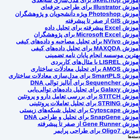
آموزش SketchUp برای مدل‌سازی سه‌بعدی
آموزش Illustrator برای طراحی حرفه‌ای
آموزش Photoshop ویژه دانشجویان و پژوهشگران
آموزش GIS از صفر تا پیشرفته
آموزش Excel پیشرفته برای تحلیل داده
آموزش Microsoft Excel برای پژوهشگران
آموزش NVivo برای تحلیل مصاحبه و داده‌های کیفی
آموزش MAXQDA برای تحلیل داده‌های کیفی
بهترین موسسه انجام پایان نامه تضمینی
آموزش LISREL با مثال‌های کاربردی
آموزش AMOS برای تحلیل معادلات ساختاری
آموزش SmartPLS برای مدل‌سازی معادلات ساختاری
آموزش Sequencher برای آنالیز توالی DNA
آموزش Galaxy برای تحلیل داده‌های توالی‌یابی
آموزش STITCH برای بررسی تعامل دارو و پروتئین
آموزش STRING برای تحلیل تعاملات پروتئینی
آموزش Cytoscape برای تحلیل شبکه‌های زیستی
آموزش SnapGene برای تحلیل و طراحی DNA
آموزش Gene Runner از صفر تا پیشرفته
آموزش Oligo7 برای طراحی پرایمر
دسته‌ها