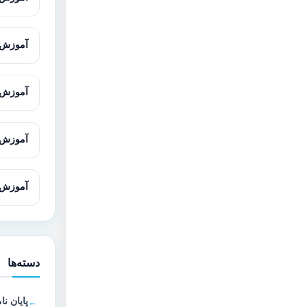
آموزش Cytoscape برای تحلیل شبکه‌های 
آموزش SnapGene برای تحلیل و طراحی
آموزش Gene Runner از صفر تا پیش
آموزش Oligo7 برای طراحی پرا
دسته‌ها
پایان نا