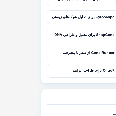
زیستی
 DNA
رفته
یمر
مه