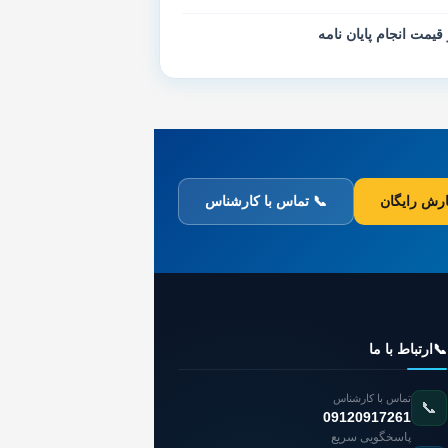
 قیمت انجام پایان نامه
رش رایگان
📞 تماس با کارشناس
📞
ارتباط با ما
تماس با کارشناس
📞
09120917261
پاسخگویی سریع