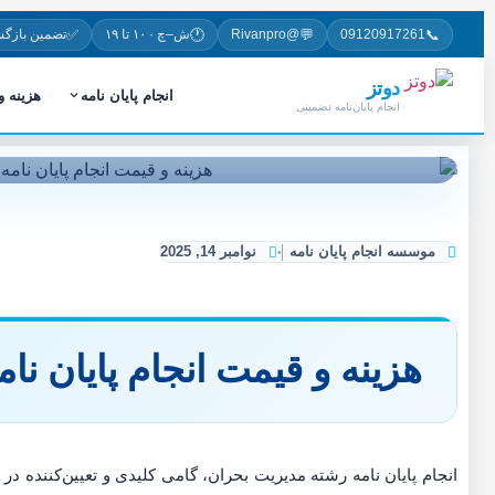
✅
🕐
💬
📞
09120917261
@Rivanpro
ش–چ · ۱۰ تا ۱۹
تضمین بازگ
دوتز
انجام پایان نامه
هزینه 
انجام پایان‌نامه تضمینی
موسسه انجام پایان نامه
نوامبر 14, 2025
هزینه و قیمت انجام پایان ن
انجام پایان نامه رشته مدیریت بحران، گامی کلیدی و تعیین‌کننده 