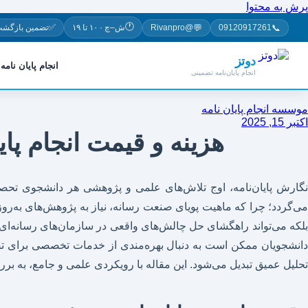
پرش به محتوا
🕐
✅
💬
📞
09120917261
@Rivanpro
ش–چ · ۱۰ تا ۱۹
تضمین بازگشت
دوتز
انجام پایان نامه
انجام پایان‌نامه تضمینی
موسسه انجام پایان نامه
اکتبر 15, 2025
هزینه و قیمت انجام پا
گارش پایان‌نامه، اوج تلاش‌های علمی و پژوهشی هر دانشجوی تحص
می‌گردد؛ چرا که ماهیت پویای صنعت رسانه، نیاز به پژوهش‌های به‌روز،
بلکه می‌تواند راهگشای حل چالش‌های واقعی در سازمان‌های رسانه‌ای، 
انشجویان ممکن است به دنبال بهره‌مندی از خدمات تخصصی برای تضم
تحلیل عمیق تبدیل می‌شود. این مقاله با رویکردی علمی و جامع، به برر