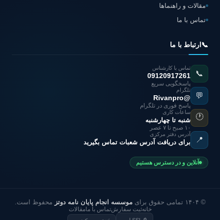
مقالات و راهنماها
تماس با ما
📞
ارتباط با ما
تماس با کارشناس
📞
09120917261
پاسخگویی سریع
تلگرام
💬
@Rivanpro
پاسخ فوری در تلگرام
ساعات کاری
🕐
شنبه تا چهارشنبه
۱۰ صبح تا ۷ عصر
آدرس دفتر مرکزی
📍
برای دریافت آدرس شعبات تماس بگیرید
آنلاین و در دسترس هستیم
© ۱۴۰۴ تمامی حقوق برای
موسسه انجام پایان نامه دوتز
محفوظ است.
خانه
ثبت سفارش
تماس با ما
مقالات
🔒 SSL امن