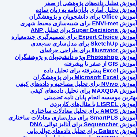
آموزش تحلیل داده‌های پژوهشی از صفر
آموزش تحلیل آماری پایان‌نامه به زبان ساده
آموزش Office برای دانشجویان و پژوهشگران
آموزش ENVI-met برای شبیه‌سازی محیط شهری
آموزش Super Decisions برای تحلیل ANP
آموزش Expert Choice برای تصمیم‌گیری چندمعیاره
آموزش SketchUp برای مدل‌سازی سه‌بعدی
آموزش Illustrator برای طراحی حرفه‌ای
آموزش Photoshop ویژه دانشجویان و پژوهشگران
آموزش GIS از صفر تا پیشرفته
آموزش Excel پیشرفته برای تحلیل داده
آموزش Microsoft Excel برای پژوهشگران
آموزش NVivo برای تحلیل مصاحبه و داده‌های کیفی
آموزش MAXQDA برای تحلیل داده‌های کیفی
بهترین موسسه انجام پایان نامه تضمینی
آموزش LISREL با مثال‌های کاربردی
آموزش AMOS برای تحلیل معادلات ساختاری
آموزش SmartPLS برای مدل‌سازی معادلات ساختاری
آموزش Sequencher برای آنالیز توالی DNA
آموزش Galaxy برای تحلیل داده‌های توالی‌یابی