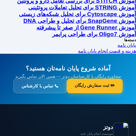
آموزش STITCH برای بررسی تعامل دارو و پروتئین
آموزش STRING برای تحلیل تعاملات پروتئینی
آموزش Cytoscape برای تحلیل شبکه‌های زیستی
آموزش SnapGene برای تحلیل و طراحی DNA
آموزش Gene Runner از صفر تا پیشرفته
آموزش Oligo7 برای طراحی پرایمر
دسته‌ها
پایان نامه
هزینه و قیمت انجام پایان نامه
آماده شروع پایان نامه‌تان هستید؟
مشاوره رایگان با کارشناسان دوتز — همین الان تماس بگیرید
✏️ ثبت سفارش رایگان
📞 تماس با کارشناس
دوتز
موسسه انجام پایان نامه