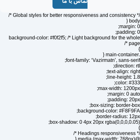
تماس با ما
bo
margin
padding
background-color: #f0f2f5; /* Light background for the w
pa
font-family: ‘Vazirmatn’, sans-se
direction:
text-align: ri
line-height: 
color: #
max-width: 120
margin: 0 a
padding: 2
box-sizing: border-
background-color: #F8F
border-radius: 1
box-shadow: 0 4px 20px rgba(0,0,0,0.