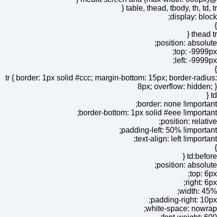
table, thead, tbody, th, td,
display: bl
thead
position: absol
top: -999
left: -999
tr { border: 1px solid #ccc; margin-bottom: 15px; border-rad
8px; overflow: hidde
border: none !import
border-bottom: 1px solid #eee !import
position: relat
padding-left: 50% !import
text-align: left !import
td:bef
position: absol
top: 
right: 
width: 
padding-right: 1
white-space: now