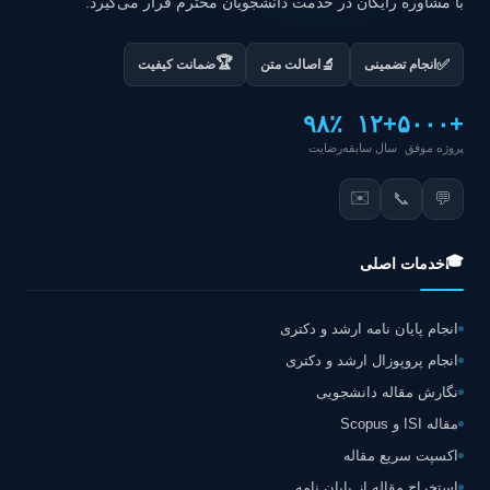
با مشاوره رایگان در خدمت دانشجویان محترم قرار می‌گیرد.
🏆
✅
🔬
انجام تضمینی
اصالت متن
ضمانت کیفیت
۹۸٪
+۱۲
+۵۰۰۰
پروژه موفق
سال سابقه
رضایت
✉️
📞
💬
🎓
خدمات اصلی
انجام پایان نامه ارشد و دکتری
انجام پروپوزال ارشد و دکتری
نگارش مقاله دانشجویی
مقاله ISI و Scopus
اکسپت سریع مقاله
استخراج مقاله از پایان نامه