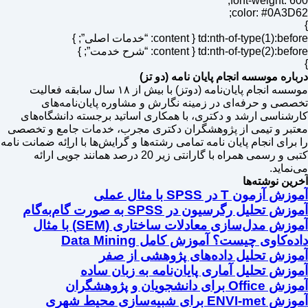
font-weight: 
color: #0A3
td:nth-of-type(1):before {: “خدمات اصلی”; }
td:nth-of-type(2):before {: “شرح خدمت”; }
ره موسسه انجام پایان نامه (دو تز)
موسسه انجام پایان‌نامه (دوتز) با بیش از ۱۸ سال سابقه فعالیت
ی و حرفه‌ای در زمینه نگارش و مشاوره پایان‌نامه‌های
ناسی ارشد و دکتری، با همکاری اساتید برجسته دانشگاه‌های
بر و تیمی از پژوهشگران دکتری مجرب، خدمات جامع و تخصصی
رای انجام پایان نامه تمامی رشته‌ها و گرایش‌ها با اراِئه ضمانت نامه
کتبی و رسمی همراه با گارانتی زیر 20 درصد همانند جویی ارائه
ماید.
ن نوشته‌ها
زمون T در SPSS با مثال عملی
تحلیل رگرسیون در SPSS به صورت گام‌به‌گام
ش مدل‌سازی معادلات ساختاری (SEM) با مثال
‌کاوی چیست؟ آموزش کامل Data Mining
زش تحلیل داده‌های پژوهشی از صفر
زش تحلیل آماری پایان‌نامه به زبان ساده
ای دانشجویان و پژوهشگران
برای شبیه‌سازی محیط شهری