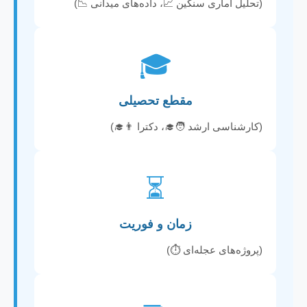
(تحلیل آماری سنگین 📈، داده‌های میدانی 📉)
🎓
مقطع تحصیلی
(کارشناسی ارشد 🧑‍🎓، دکترا 👨‍🎓)
⏳
زمان و فوریت
(پروژه‌های عجله‌ای ⏱️)