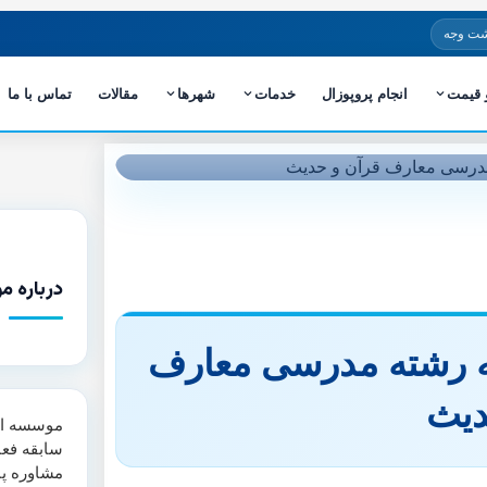
شت وجه
و قیمت
انجام پروپوزال
خدمات
شهرها
مقالات
تماس با ما
درباره م
امه رشته مدرسی معارف
دیث
سابقه فعا
مشاوره پا