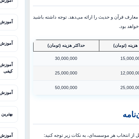
آموزش GIS از صفر تا پیشر
 معارف قرآن و حدیث را ارائه می‌دهد. توجه داشته باشید
آموزش Excel پیشرفته برای تحلیل 
خواهد بود.
آموزش Microsoft Excel برای پژوهش
هزینه (تومان)
حداکثر هزینه (تومان)
30,000,000
15,000,0
کیفی
25,000,000
12,000,0
50,000,000
25,000,0
آموزش MAXQDA برای تحلیل داده‌های 
نامه
بهترین 
 از انتخاب هر موسسه‌ای، به نکات زیر توجه کنید:
آموزش LISREL با مثال‌های کار