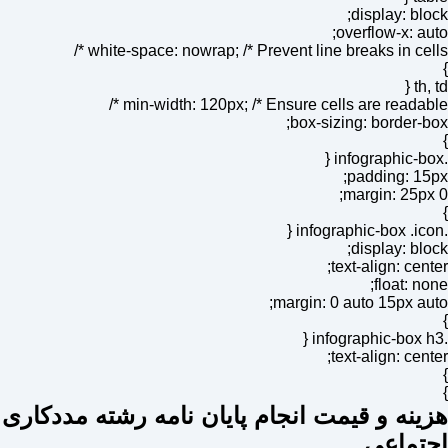
display: block;
overflow-x: auto;
white-space: nowrap; /* Prevent line breaks in cells */
}
th, td {
min-width: 120px; /* Ensure cells are readable */
box-sizing: border-box;
}
.infographic-box {
padding: 15px;
margin: 25px 0;
}
.infographic-box .icon {
display: block;
text-align: center;
float: none;
margin: 0 auto 15px auto;
}
.infographic-box h3 {
text-align: center;
}
}
هزینه و قیمت انجام پایان نامه رشته مددکاری
اجتماعی