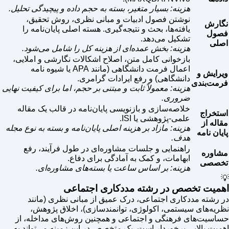
هزینه: بسیار متغیر، بسته به حجم داده و پیچیدگی تحلیل.
نوشتن فصول ادبیات و مبانی نظری، روش تحقیق،
نگارش
یافته‌ها، بحث و نتیجه‌گیری. هسته اصلی پایان‌نامه را
فصول
تشکیل می‌دهد.
اصلی
هزینه: بخش عمده‌ای از هزینه کل را شامل می‌شود.
بازخوانی کامل متن، اصلاح اشکالات نگارشی و املایی،
اعمال فرمت دانشگاهی (مانند APA یا شیوه نامه
ویرایش و
دانشگاهی) و رفع ایرادات گرامری.
فرمت‌بندی
هزینه: معمولاً ثابت و مبتنی بر حجم، اما برای کیفیت نهایی
ضروری.
خلاصه‌سازی و بازنویسی پایان‌نامه در قالب یک مقاله
استخراج
علمی-پژوهشی یا ISI.
مقاله از
هزینه: مازاد بر هزینه اصلی پایان‌نامه و بسته به نوع مجله
پایان نامه
هدف.
راهنمایی و جلسات مشاوره‌ای در طول فرآیند، رفع
مشاوره
ابهامات، و کمک به آمادگی برای دفاع.
تخصصی
هزینه: بر اساس ساعت یا بسته‌های مشاوره‌ای.
💡
اهمیت تخصص در رشته مددکاری اجتماعی
در رشته مددکاری اجتماعی، درک عمیق از مبانی نظری (مانند
نظریه‌های سیستمی، اکولوژی، توانمندسازی)، اخلاق پژوهش،
حساسیت‌های فرهنگی و اجتماعی و همچنین روش‌های مداخله، از
اهمیت بالایی برخوردار است. یک متخصص در این زمینه می‌تواند به