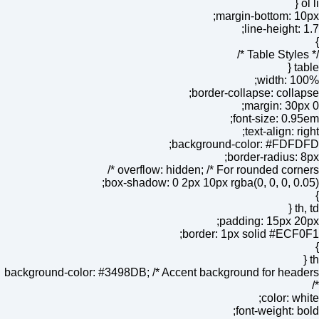
ol li {
margin-bottom: 10px;
line-height: 1.7;
}
/* Table Styles */
table {
width: 100%;
border-collapse: collapse;
margin: 30px 0;
font-size: 0.95em;
text-align: right;
background-color: #FDFDFD;
border-radius: 8px;
overflow: hidden; /* For rounded corners */
box-shadow: 0 2px 10px rgba(0, 0, 0, 0.05);
}
th, td {
padding: 15px 20px;
border: 1px solid #ECF0F1;
}
th {
background-color: #3498DB; /* Accent background for headers
*/
color: white;
font-weight: bold;