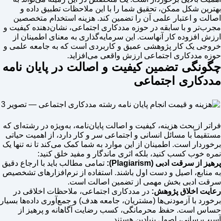
بهترین شکل ممکن، تحقیق شما را با این ملاحظات تطبیق داده و
اصالت و اعتبار علمی آن را تضمین کند. هزینه استخدام متخصصین
مجرب‌تر و با سابقه در حوزه مددکاری اجتماعی، نشان‌دهنده کیفیت و
ارزش افزوده کار آنهاست. این سرمایه‌گذاری به معنای اطمینان از
خروجی یک کار پژوهشی عمیق و کاربردی است که به جامعه علمی و
حوزه مددکاری اجتماعی ارزش واقعی می‌افزاید.
چگونگی تضمین کیفیت و اصالت در پایان نامه
مددکاری اجتماعی
فراتر از بحث هزینه، کیفیت و اصالت پایان‌نامه، به‌ویژه در رشته‌ای که
مستقیماً با مسائل انسانی و اجتماعی سر و کار دارد، از اهمیت حیاتی
برخوردار است. اطمینان از این موارد به شما کمک می‌کند تا نه تنها یک
نمره خوب کسب کنید، بلکه اثری ماندگار و مفید خلق کنید:
پرهیز از سرقت ادبی (Plagiarism):
تمامی مطالب باید با ارجاع دقیق
به منابع، اصیل و دست اول باشند. استفاده از نرم‌افزارهای تشخصیص
سرقت ادبی بخش مهمی از تضمین اصالت است.
رعایت اخلاق پژوهش:
در مددکاری اجتماعی، ملاحظات اخلاقی در
برخورد با آزمودنی‌ها (مشتریان، جامعه هدف) و جمع‌آوری داده‌ها بسیار
حساس است. حفظ محرمانگی، کسب رضایت آگاهانه و پرهیز از
آسیب‌رسانی، اصول بنیادین هستند.