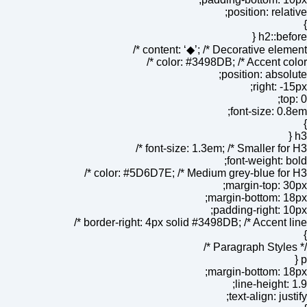
position: relative;
}
h2::before {
content: ‘◆’; /* Decorative element */
color: #3498DB; /* Accent color */
position: absolute;
right: -15px;
top: 0;
font-size: 0.8em;
}
h3 {
font-size: 1.3em; /* Smaller for H3 */
font-weight: bold;
color: #5D6D7E; /* Medium grey-blue for H3 */
margin-top: 30px;
margin-bottom: 18px;
padding-right: 10px;
border-right: 4px solid #3498DB; /* Accent line */
}
/* Paragraph Styles */
p {
margin-bottom: 18px;
line-height: 1.9;
text-align: justify;