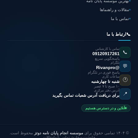
بهترین موسسه پایان نامه
مقالات و راهنماها
تماس با ما
📞
ارتباط با ما
تماس با کارشناس
📞
09120917261
پاسخگویی سریع
تلگرام
💬
@Rivanpro
پاسخ فوری در تلگرام
ساعات کاری
🕐
شنبه تا چهارشنبه
۱۰ صبح تا ۷ عصر
آدرس دفتر مرکزی
📍
برای دریافت آدرس شعبات تماس بگیرید
آنلاین و در دسترس هستیم
© ۱۴۰۴ تمامی حقوق برای
موسسه انجام پایان نامه دوتز
محفوظ است.
خانه
ثبت سفارش
تماس با ما
مقالات