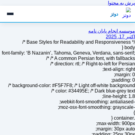
پرش به محتوا
دوتز
موسسه انجام پایان نامه
اکتبر 17, 2025
/* Base Styles for Readability and Responsiveness */
body {
font-family: ‘B Nazanin’, Tahoma, Geneva, Verdana, sans-serif;
/* A common Persian font, with fallbacks */
direction: rtl; /* Right-to-left for Persian */
text-align: right;
margin: 0;
padding: 0;
background-color: #F5F7F8; /* Light off-white background */
color: #34495E; /* Dark blue-grey text */
line-height: 1.8;
-webkit-font-smoothing: antialiased;
-moz-osx-font-smoothing: grayscale;
}
.container {
max-width: 900px;
margin: 30px auto;
padding: 25px 30px;