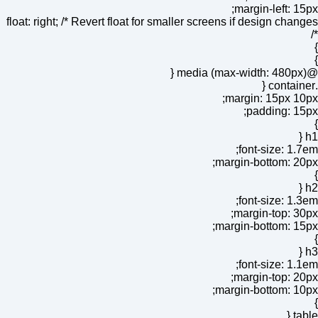
margin-left: 15px;
float: right; /* Revert float for smaller screens if design changes
*/
}
}
@media (max-width: 480px) {
.container {
margin: 15px 10px;
padding: 15px;
}
h1 {
font-size: 1.7em;
margin-bottom: 20px;
}
h2 {
font-size: 1.3em;
margin-top: 30px;
margin-bottom: 15px;
}
h3 {
font-size: 1.1em;
margin-top: 20px;
margin-bottom: 10px;
}
table {