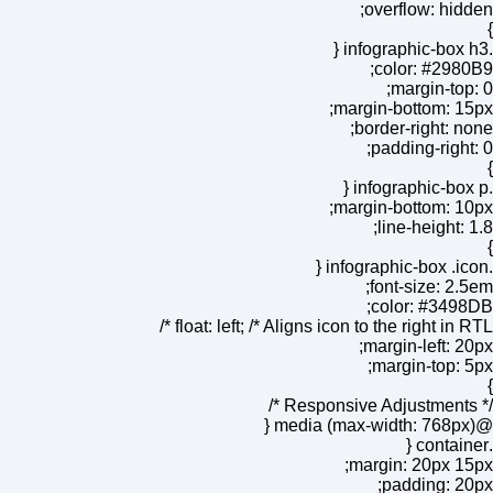
overflow: hidden;
}
.infographic-box h3 {
color: #2980B9;
margin-top: 0;
margin-bottom: 15px;
border-right: none;
padding-right: 0;
}
.infographic-box p {
margin-bottom: 10px;
line-height: 1.8;
}
.infographic-box .icon {
font-size: 2.5em;
color: #3498DB;
float: left; /* Aligns icon to the right in RTL */
margin-left: 20px;
margin-top: 5px;
}
/* Responsive Adjustments */
@media (max-width: 768px) {
.container {
margin: 20px 15px;
padding: 20px;