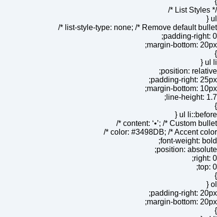
}
/* List Styles */
ul {
list-style-type: none; /* Remove default bullet */
padding-right: 0;
margin-bottom: 20px;
}
ul li {
position: relative;
padding-right: 25px;
margin-bottom: 10px;
line-height: 1.7;
}
ul li::before {
content: ‘•’; /* Custom bullet */
color: #3498DB; /* Accent color */
font-weight: bold;
position: absolute;
right: 0;
top: 0;
}
ol {
padding-right: 20px;
margin-bottom: 20px;
}