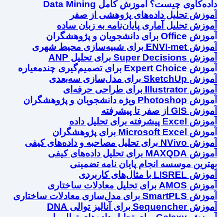
داده‌کاوی چیست؟ آموزش کامل Data Mining
آموزش تحلیل داده‌های پژوهشی از صفر
آموزش تحلیل آماری پایان‌نامه به زبان ساده
آموزش Office برای دانشجویان و پژوهشگران
آموزش ENVI-met برای شبیه‌سازی محیط شهری
آموزش Super Decisions برای تحلیل ANP
آموزش Expert Choice برای تصمیم‌گیری چندمعیاره
آموزش SketchUp برای مدل‌سازی سه‌بعدی
آموزش Illustrator برای طراحی حرفه‌ای
آموزش Photoshop ویژه دانشجویان و پژوهشگران
آموزش GIS از صفر تا پیشرفته
آموزش Excel پیشرفته برای تحلیل داده
آموزش Microsoft Excel برای پژوهشگران
آموزش NVivo برای تحلیل مصاحبه و داده‌های کیفی
آموزش MAXQDA برای تحلیل داده‌های کیفی
بهترین موسسه انجام پایان نامه تضمینی
آموزش LISREL با مثال‌های کاربردی
آموزش AMOS برای تحلیل معادلات ساختاری
آموزش SmartPLS برای مدل‌سازی معادلات ساختاری
آموزش Sequencher برای آنالیز توالی DNA