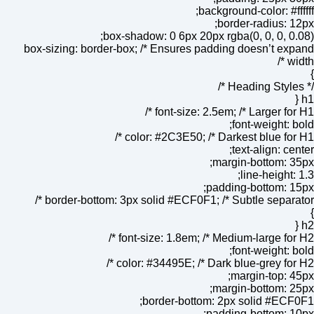
background-color: #ffffff;
border-radius: 12px;
box-shadow: 0 6px 20px rgba(0, 0, 0, 0.08);
box-sizing: border-box; /* Ensures padding doesn’t expand
width */
}
/* Heading Styles */
h1 {
font-size: 2.5em; /* Larger for H1 */
font-weight: bold;
color: #2C3E50; /* Darkest blue for H1 */
text-align: center;
margin-bottom: 35px;
line-height: 1.3;
padding-bottom: 15px;
border-bottom: 3px solid #ECF0F1; /* Subtle separator */
}
h2 {
font-size: 1.8em; /* Medium-large for H2 */
font-weight: bold;
color: #34495E; /* Dark blue-grey for H2 */
margin-top: 45px;
margin-bottom: 25px;
border-bottom: 2px solid #ECF0F1;
padding-bottom: 10px;