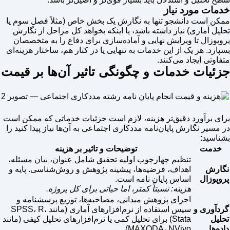
خدمات مورد نیاز
ممکن است دانشجو تنها به نگارش یک بخش خاص (مثلاً فصل سوم یا
تحلیل آماری) نیاز داشته باشد، یا اینکه بخواهد کل مراحل از نگارش
پروپوزال تا ویرایش نهایی و آماده‌سازی برای دفاع را به متخصصان
بسپارد. هر یک از این خدمات به تنهایی یا در کنار هم، ساختار هزینه‌ای
متفاوتی ایجاد می‌کنند.
جزئیات خدمات و چگونگی تاثیر آن‌ها بر قیمت
برای برآورد دقیق‌تر هزینه، لازم است جزئیات خدماتی که ممکن است
در مسیر نگارش پایان‌نامه مددکاری اجتماعی به آن‌ها نیاز پیدا کنید را
بشناسید:
خدمت
توضیحات و تاثیر بر هزینه
تنظیم چهارچوب اولیه تحقیق شامل عنوان، بیان مسئله،
نگارش
اهداف، فرضیه‌ها، پیشینه پژوهش و روش‌شناسی. پایه و
پروپوزال
اساس پایان نامه است.
هزینه: نسبتاً کمتر، اما حیاتی برای کل پروژه.
اجرای پژوهش میدانی، مصاحبه‌ها، توزیع پرسشنامه و
گردآوری و
سپس استفاده از نرم‌افزارهای آماری (مانند SPSS، R،
تحلیل
Stata) برای تحلیل کمی یا نرم‌افزارهای تحلیل کیفی (مانند
داده‌ها
MAXQDA، NVivo).