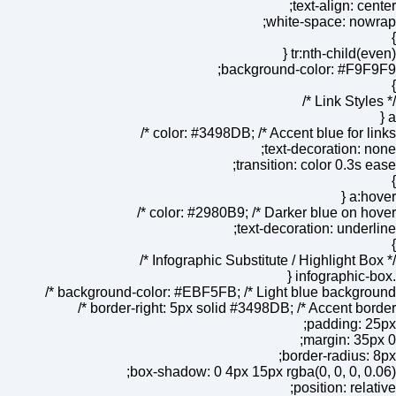
text-align: center;
white-space: nowrap;
}
tr:nth-child(even) {
background-color: #F9F9F9;
}
/* Link Styles */
a {
color: #3498DB; /* Accent blue for links */
text-decoration: none;
transition: color 0.3s ease;
}
a:hover {
color: #2980B9; /* Darker blue on hover */
text-decoration: underline;
}
/* Infographic Substitute / Highlight Box */
.infographic-box {
background-color: #EBF5FB; /* Light blue background */
border-right: 5px solid #3498DB; /* Accent border */
padding: 25px;
margin: 35px 0;
border-radius: 8px;
box-shadow: 0 4px 15px rgba(0, 0, 0, 0.06);
position: relative;