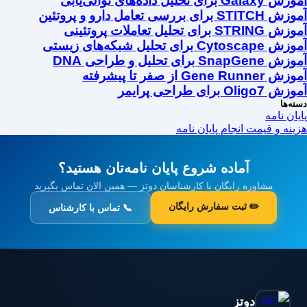
آموزش Galaxy برای تحلیل داده‌های توالی‌یابی
آموزش STITCH برای بررسی تعامل دارو و پروتئین
آموزش STRING برای تحلیل تعاملات پروتئینی
آموزش Cytoscape برای تحلیل شبکه‌های زیستی
آموزش SnapGene برای تحلیل و طراحی DNA
آموزش Gene Runner از صفر تا پیشرفته
آموزش Oligo7 برای طراحی پرایمر
دسته‌ها
پایان نامه
هزینه و قیمت انجام پایان نامه
آماده شروع پایان نامه‌تان هستید؟
مشاوره رایگان با کارشناسان دوتز — همین الان تماس بگیرید
✏️ ثبت سفارش رایگان
📞 تماس با کارشناس
دوتز