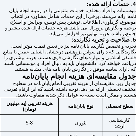
4. خدمات ارائه شده:
موسسات و افراد مختلف، خدمات متنوعی را در زمینه انجام پایان
نامه ارائه می‌دهند. برخی از این خدمات شامل مشاوره در انتخاب
موضوع، گردآوری اطلاعات، نوشتن پیش نویس، ویرایش و اصلاح،
ترجمه و نگارش پروپزال می باشد. هرچه خدمات ارائه شده بیشتر و
جامع‌تر باشد، هزینه نهایی نیز افزایش می‌یابد.
5. صلاحیت و تجربه نگارنده:
تجربه و تخصص نگارنده پایان نامه نیز در تعیین قیمت موثر است.
نگارندگانی که دارای سوابق پژوهشی درخشان، آشنایی عمیق با منابع
فلسفی اسلامی و مهارت‌های نگارشی قوی هستند، هزینه بیشتری را
دریافت خواهند کرد. دانشجویان باید به دنبال افراد و موسساتی باشند
که دارای سابقه موفق در نگارش پایان نامه های مشابه هستند.
جدول مقایسه‌ای هزینه انجام پایان‌نامه
جدول زیر، مقایسه‌ای از هزینه تقریبی انجام پایان‌نامه در سطوح
مختلف تحصیلی ارائه می‌دهد. توجه داشته باشید که این ارقام تقریبی
هستند و ممکن است بسته به عوامل ذکر شده، متفاوت باشند.
هزینه تقریبی (به میلیون
سطح تحصیلی
نوع پایان‌نامه
تومان)
کارشناسی
تئوری
5-8
ارشد