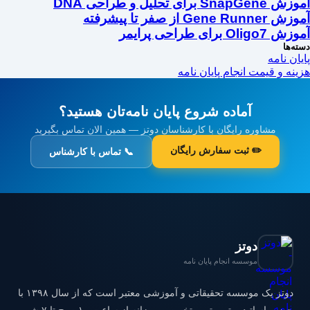
آموزش SnapGene برای تحلیل و طراحی DNA
آموزش Gene Runner از صفر تا پیشرفته
آموزش Oligo7 برای طراحی پرایمر
دسته‌ها
پایان نامه
هزینه و قیمت انجام پایان نامه
آماده شروع پایان نامه‌تان هستید؟
مشاوره رایگان با کارشناسان دوتز — همین الان تماس بگیرید
✏️ ثبت سفارش رایگان
📞 تماس با کارشناس
دوتز
موسسه انجام پایان نامه
دوتز یک موسسه تحقیقاتی و آموزشی معتبر است که از سال ۱۳۹۸ با