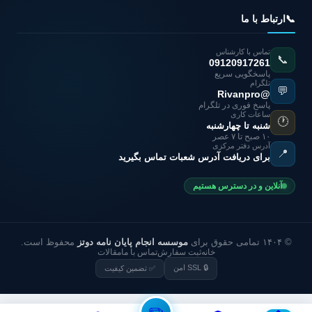
📞
ارتباط با ما
تماس با کارشناس
📞
09120917261
پاسخگویی سریع
تلگرام
💬
@Rivanpro
پاسخ فوری در تلگرام
ساعات کاری
🕐
شنبه تا چهارشنبه
۱۰ صبح تا ۷ عصر
آدرس دفتر مرکزی
📍
برای دریافت آدرس شعبات تماس بگیرید
آنلاین و در دسترس هستیم
© ۱۴۰۴ تمامی حقوق برای
موسسه انجام پایان نامه دوتز
محفوظ است.
خانه
ثبت سفارش
تماس با ما
مقالات
🔒 SSL امن
✅ تضمین کیفیت
✏️