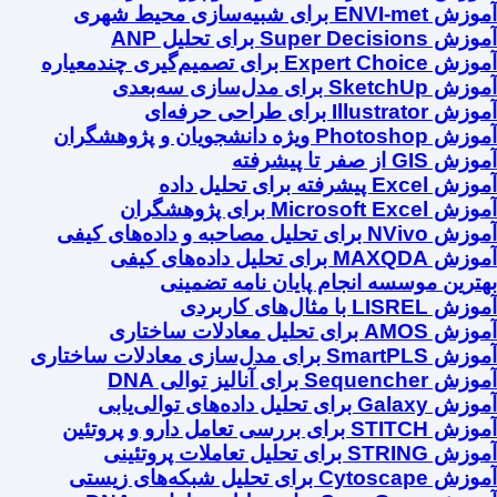
آموزش ENVI-met برای شبیه‌سازی محیط شهری
آموزش Super Decisions برای تحلیل ANP
آموزش Expert Choice برای تصمیم‌گیری چندمعیاره
آموزش SketchUp برای مدل‌سازی سه‌بعدی
آموزش Illustrator برای طراحی حرفه‌ای
آموزش Photoshop ویژه دانشجویان و پژوهشگران
آموزش GIS از صفر تا پیشرفته
آموزش Excel پیشرفته برای تحلیل داده
آموزش Microsoft Excel برای پژوهشگران
آموزش NVivo برای تحلیل مصاحبه و داده‌های کیفی
آموزش MAXQDA برای تحلیل داده‌های کیفی
بهترین موسسه انجام پایان نامه تضمینی
آموزش LISREL با مثال‌های کاربردی
آموزش AMOS برای تحلیل معادلات ساختاری
آموزش SmartPLS برای مدل‌سازی معادلات ساختاری
آموزش Sequencher برای آنالیز توالی DNA
آموزش Galaxy برای تحلیل داده‌های توالی‌یابی
آموزش STITCH برای بررسی تعامل دارو و پروتئین
آموزش STRING برای تحلیل تعاملات پروتئینی
آموزش Cytoscape برای تحلیل شبکه‌های زیستی