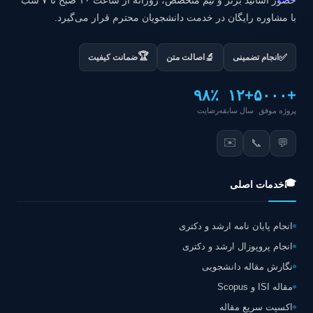
حضور اساتید برتر و تیم متخصص، روزانه از ساعت ۱۰ صبح تا ۷ شب
با مشاوره رایگان در خدمت دانشجویان محترم قرار می‌گیرد.
🏆
✅
🔬
انجام تضمینی
اصالت متن
ضمانت کیفیت
۹۸٪
+۱۲
+۵۰۰۰
پروژه موفق
سال سابقه
رضایت
✉️
📞
💬
🎓
خدمات اصلی
انجام پایان نامه ارشد و دکتری
انجام پروپوزال ارشد و دکتری
نگارش مقاله دانشجویی
مقاله ISI و Scopus
اکسپت سریع مقاله