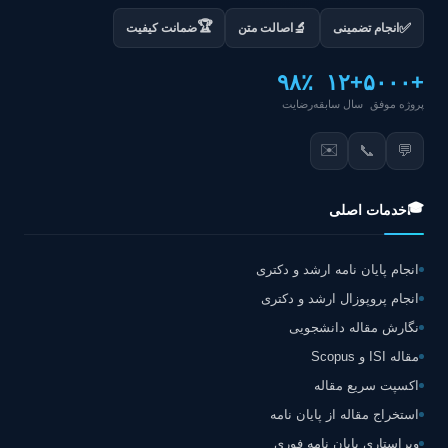
🏆
✅
🔬
انجام تضمینی
اصالت متن
ضمانت کیفیت
۹۸٪
+۱۲
+۵۰۰۰
پروژه موفق
سال سابقه
رضایت
✉️
📞
💬
🎓
خدمات اصلی
انجام پایان نامه ارشد و دکتری
انجام پروپوزال ارشد و دکتری
نگارش مقاله دانشجویی
مقاله ISI و Scopus
اکسپت سریع مقاله
استخراج مقاله از پایان نامه
ویراستاری پایان نامه فوری