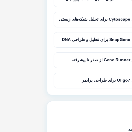
زیستی
 DNA
رفته
یمر
مه