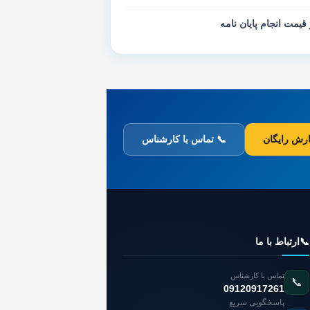
 قیمت انجام پایان نامه
رش رایگان
📞 تماس با کارشناس
📞
ارتباط با ما
تماس با کارشناس
📞
09120917261
پاسخگویی سریع