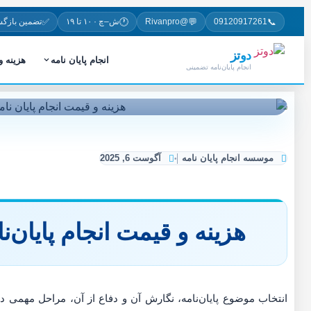
✅
🕐
💬
📞
09120917261
@Rivanpro
ش–چ · ۱۰ تا ۱۹
تضمین بازگ
دوتز
انجام پایان نامه
هزینه 
انجام پایان‌نامه تضمینی
موسسه انجام پایان نامه
آگوست 6, 2025
هزینه و قیمت انجام پایان‌
انتخاب موضوع پایان‌نامه، نگارش آن و دفاع از آن، مراحل مهمی 