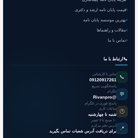
قیمت پایان نامه ارشد و دکتری
بهترین موسسه پایان نامه
مقالات و راهنماها
تماس با ما
📞
ارتباط با ما
تماس با کارشناس
📞
09120917261
پاسخگویی سریع
تلگرام
💬
@Rivanpro
پاسخ فوری در تلگرام
ساعات کاری
🕐
شنبه تا چهارشنبه
۱۰ صبح تا ۷ عصر
آدرس دفتر مرکزی
📍
برای دریافت آدرس شعبات تماس بگیرید