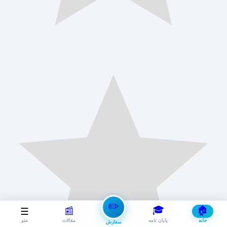
✏️
🎓
🏠
📰
☰
خانه
پایان نامه
مقالات
منو
سفارش