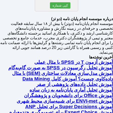
کپی شماره
درباره موسسه انجام پایان نامه (دو تز)
موسسه انجام پایان‌نامه (دوتز) با بیش از ۱۸ سال سابقه فعالیت
تخصصی و حرفه‌ای در زمینه نگارش و مشاوره پایان‌نامه‌های
کارشناسی ارشد و دکتری، با همکاری اساتید برجسته دانشگاه‌های
معتبر و تیمی از پژوهشگران دکتری مجرب، خدمات جامع و تخصصی
را برای انجام پایان نامه تمامی رشته‌ها و گرایش‌ها با اراِئه ضمانت نامه
کتبی و رسمی همراه با گارانتی زیر 20 درصد همانند جویی ارائه
می‌نماید.
آخرین نوشته‌ها
آموزش آزمون T در SPSS با مثال عملی
آموزش تحلیل رگرسیون در SPSS به صورت گام‌به‌گام
آموزش مدل‌سازی معادلات ساختاری (SEM) با مثال
داده‌کاوی چیست؟ آموزش کامل Data Mining
آموزش تحلیل داده‌های پژوهشی از صفر
آموزش تحلیل آماری پایان‌نامه به زبان ساده
آموزش Office برای دانشجویان و پژوهشگران
آموزش ENVI-met برای شبیه‌سازی محیط شهری
آموزش Super Decisions برای تحلیل ANP
آموزش Expert Choice برای تصمیم‌گیری چندمعیاره