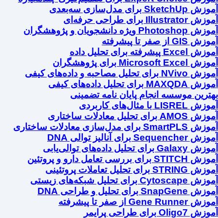
آموزش SketchUp برای مدل‌سازی سه‌بعدی
آموزش Illustrator برای طراحی حرفه‌ای
آموزش Photoshop ویژه دانشجویان و پژوهشگران
آموزش GIS از صفر تا پیشرفته
آموزش Excel پیشرفته برای تحلیل داده
آموزش Microsoft Excel برای پژوهشگران
آموزش NVivo برای تحلیل مصاحبه و داده‌های کیفی
آموزش MAXQDA برای تحلیل داده‌های کیفی
بهترین موسسه انجام پایان نامه تضمینی
آموزش LISREL با مثال‌های کاربردی
آموزش AMOS برای تحلیل معادلات ساختاری
آموزش SmartPLS برای مدل‌سازی معادلات ساختاری
آموزش Sequencher برای آنالیز توالی DNA
آموزش Galaxy برای تحلیل داده‌های توالی‌یابی
آموزش STITCH برای بررسی تعامل دارو و پروتئین
آموزش STRING برای تحلیل تعاملات پروتئینی
آموزش Cytoscape برای تحلیل شبکه‌های زیستی
آموزش SnapGene برای تحلیل و طراحی DNA
آموزش Gene Runner از صفر تا پیشرفته
آموزش Oligo7 برای طراحی پرایمر