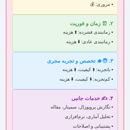
▪️ مروری: 💰
۲. ⏰ زمان و فوریت
▪️ زمانبندی فشرده: ⬆️ هزینه
▪️ زمانبندی عادی: ⬇️ هزینه
۳. 🧑‍🎓 تخصص و تجربه مجری
▪️ باتجربه: ⬆️ کیفیت، ⬆️ هزینه
▪️ کم‌تجربه: ⬇️ کیفیت، ⬇️ هزینه
۴. ✍️ خدمات جانبی
▪️ نگارش پروپوزال، سمینار، مقاله
▪️ تحلیل آماری، نرم‌افزاری
▪️ پشتیبانی و اصلاحات