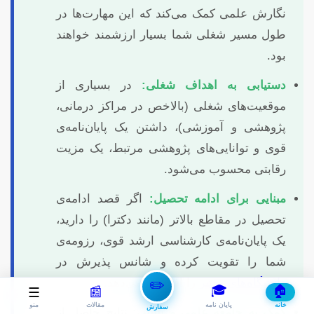
نگارش علمی کمک می‌کند که این مهارت‌ها در
طول مسیر شغلی شما بسیار ارزشمند خواهند
بود.
دستیابی به اهداف شغلی:
در بسیاری از
موقعیت‌های شغلی (بالاخص در مراکز درمانی،
پژوهشی و آموزشی)، داشتن یک پایان‌نامه‌ی
قوی و توانایی‌های پژوهشی مرتبط، یک مزیت
رقابتی محسوب می‌شود.
مبنایی برای ادامه تحصیل:
اگر قصد ادامه‌ی
تحصیل در مقاطع بالاتر (مانند دکترا) را دارید،
یک پایان‌نامه‌ی کارشناسی ارشد قوی، رزومه‌ی
شما را تقویت کرده و شانس پذیرش در
دانشگاه‌های معتبر
را افزایش می‌دهد.
✏️
🎓
🏠
📰
☰
خانه
پایان نامه
مقالات
منو
سفارش
کمک به جامعه علمی و بالینی:
نتایج حاصل از