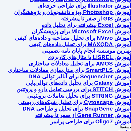
آموزش Illustrator برای طراحی حرفه‌ای
آموزش Photoshop ویژه دانشجویان و پژوهشگران
آموزش GIS از صفر تا پیشرفته
آموزش Excel پیشرفته برای تحلیل داده
آموزش Microsoft Excel برای پژوهشگران
آموزش NVivo برای تحلیل مصاحبه و داده‌های کیفی
آموزش MAXQDA برای تحلیل داده‌های کیفی
بهترین موسسه انجام پایان نامه تضمینی
آموزش LISREL با مثال‌های کاربردی
آموزش AMOS برای تحلیل معادلات ساختاری
آموزش SmartPLS برای مدل‌سازی معادلات ساختاری
آموزش Sequencher برای آنالیز توالی DNA
آموزش Galaxy برای تحلیل داده‌های توالی‌یابی
آموزش STITCH برای بررسی تعامل دارو و پروتئین
آموزش STRING برای تحلیل تعاملات پروتئینی
آموزش Cytoscape برای تحلیل شبکه‌های زیستی
آموزش SnapGene برای تحلیل و طراحی DNA
آموزش Gene Runner از صفر تا پیشرفته
آموزش Oligo7 برای طراحی پرایمر
دسته‌ها