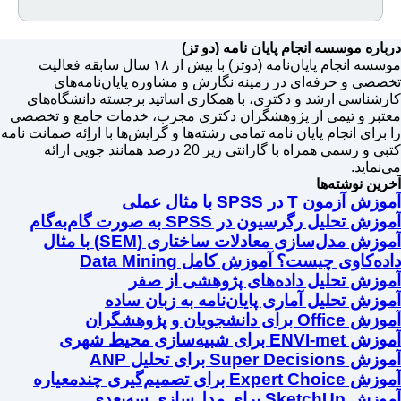
درباره موسسه انجام پایان نامه (دو تز)
موسسه انجام پایان‌نامه (دوتز) با بیش از ۱۸ سال سابقه فعالیت
تخصصی و حرفه‌ای در زمینه نگارش و مشاوره پایان‌نامه‌های
کارشناسی ارشد و دکتری، با همکاری اساتید برجسته دانشگاه‌های
معتبر و تیمی از پژوهشگران دکتری مجرب، خدمات جامع و تخصصی
را برای انجام پایان نامه تمامی رشته‌ها و گرایش‌ها با اراِئه ضمانت نامه
کتبی و رسمی همراه با گارانتی زیر 20 درصد همانند جویی ارائه
می‌نماید.
آخرین نوشته‌ها
آموزش آزمون T در SPSS با مثال عملی
آموزش تحلیل رگرسیون در SPSS به صورت گام‌به‌گام
آموزش مدل‌سازی معادلات ساختاری (SEM) با مثال
داده‌کاوی چیست؟ آموزش کامل Data Mining
آموزش تحلیل داده‌های پژوهشی از صفر
آموزش تحلیل آماری پایان‌نامه به زبان ساده
آموزش Office برای دانشجویان و پژوهشگران
آموزش ENVI-met برای شبیه‌سازی محیط شهری
آموزش Super Decisions برای تحلیل ANP
آموزش Expert Choice برای تصمیم‌گیری چندمعیاره
آموزش SketchUp برای مدل‌سازی سه‌بعدی