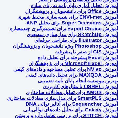
آموزش تحلیل آماری پایان‌نامه به زبان ساده
آموزش Office برای دانشجویان و پژوهشگران
آموزش ENVI-met برای شبیه‌سازی محیط شهری
آموزش Super Decisions برای تحلیل ANP
آموزش Expert Choice برای تصمیم‌گیری چندمعیاره
آموزش SketchUp برای مدل‌سازی سه‌بعدی
آموزش Illustrator برای طراحی حرفه‌ای
آموزش Photoshop ویژه دانشجویان و پژوهشگران
آموزش GIS از صفر تا پیشرفته
آموزش Excel پیشرفته برای تحلیل داده
آموزش Microsoft Excel برای پژوهشگران
آموزش NVivo برای تحلیل مصاحبه و داده‌های کیفی
آموزش MAXQDA برای تحلیل داده‌های کیفی
بهترین موسسه انجام پایان نامه تضمینی
آموزش LISREL با مثال‌های کاربردی
آموزش AMOS برای تحلیل معادلات ساختاری
آموزش SmartPLS برای مدل‌سازی معادلات ساختاری
آموزش Sequencher برای آنالیز توالی DNA
آموزش Galaxy برای تحلیل داده‌های توالی‌یابی
آموزش STITCH برای بررسی تعامل دارو و پروتئین