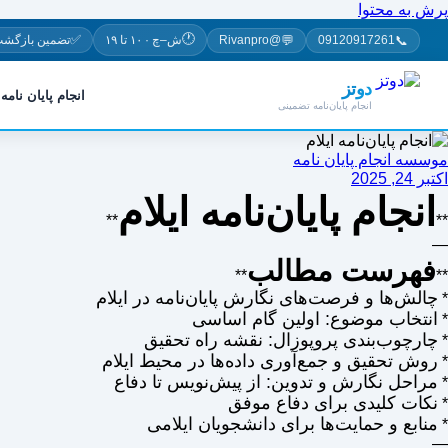
پرش به محتوا
🕐
✅
💬
📞
09120917261
@Rivanpro
ش–چ · ۱۰ تا ۱۹
تضمین بازگشت
دوتز
انجام پایان نامه
انجام پایان‌نامه تضمینی
موسسه انجام پایان نامه
اکتبر 24, 2025
انجام پایان‌نامه ایلام
**
**
—
فهرست مطالب
**
**
چالش‌ها و فرصت‌های نگارش پایان‌نامه در ایلام
*
انتخاب موضوع: اولین گام اساسی
*
چارچوب‌بندی پروپوزال: نقشه راه تحقیق
*
روش تحقیق و جمع‌آوری داده‌ها در محیط ایلام
*
مراحل نگارش و تدوین: از پیش‌نویس تا دفاع
*
نکات کلیدی برای دفاع موفق
*
منابع و حمایت‌ها برای دانشجویان ایلامی
*
—