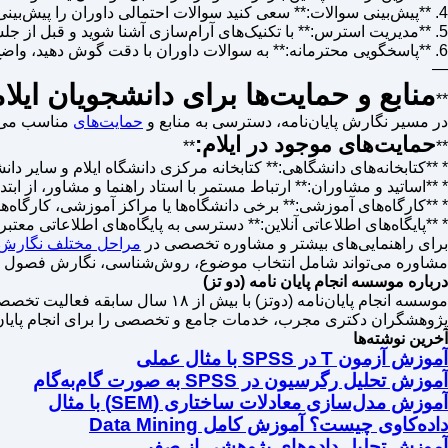
4. **پیش‌بینی سوالات:** سعی کنید سوالات احتمالی داوران را پیش‌بینی کرده و پاسخ‌های مناسبی برای آن‌ها آماده کنید. به نقاط ضعف احتمالی پایان‌نامه خود آگاه باشید.
5. **مدیریت استرس:** با تکنیک‌های آرام‌سازی آشنا شوید و قبل از جلسه دفاع، استرس خود را کنترل کنید. اعتمادبه‌نفس، کلید موفقیت است.
6. **پاسخگویی محترمانه:** به سوالات داوران با دقت گوش دهید، واضح و با احترام پاسخ دهید. در صورت عدم آگاهی کامل از یک نکته، صداقت داشته باشید.
—
منابع و حمایت‌ها برای دانشجویان ایلا
**
در مسیر نگارش پایان‌نامه، دسترسی به منابع و
حمایت‌های
مناسب می‌تو
حمایت‌های موجود در ایلام:
**
**
* **کتابخانه‌های دانشگاهی:** کتابخانه مرکزی دانشگاه ایلام و سایر دانشگا
* **اساتید و مشاوران:** ارتباط مستمر با استاد راهنما و مشاور، از ابتد
* **کارگاه‌های آموزشی:** برخی دانشگاه‌ها یا مراکز آموزشی، کارگاه‌
* **پایگاه‌های اطلاعاتی آنلاین:** دسترسی به پایگاه‌های اطلاعاتی معتب
برای راهنمایی‌های بیشتر و مشاوره تخصصی در
مراحل مختلف نگارش پا
مشاوره می‌تواند شامل انتخاب موضوع، روش‌شناسی، نگارش فصول و آمادگ
درباره موسسه انجام پایان نامه (دو تز)
موسسه انجام پایان‌نامه (دوتز) ب
پژوهشگران دکتری مجرب، خدمات جامع و تخصصی را برای انجام پایان نامه تمامی رشته‌ها 
آخرین نوشته‌ها
آموزش آزمون T در SPSS با مثال عملی
آموزش تحلیل رگرسیون در SPSS به صورت گام‌به‌گام
آموزش مدل‌سازی معادلات ساختاری (SEM) با مثال
داده‌کاوی چیست؟ آموزش کامل Data Mining
آموزش تحلیل داده‌های پژوهشی از صفر