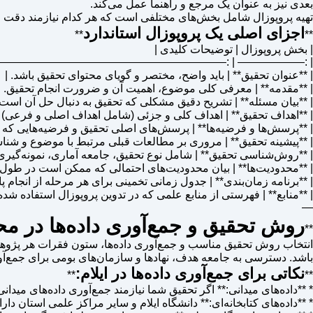
بعدی نیز به عنوان یک مرجع و راهنما عمل می‌کند.
تهیه پروپوزال شامل بخش‌های مختلفی است که هر کدام نیازمند دقت و 
اجزای اصلی یک پروپوزال استاندارد
**
**
| بخش پروپوزال | توضیحات کلیدی |
——————————————————————————————- |
| **عنوان تحقیق** | باید واضح، مختصر و گویای محتوای تحقیق باشد. |
| **مقدمه** | معرفی کلی موضوع، اهمیت آن و ضرورت انجام تحقیق. |
| **بیان مسئله** | تشریح دقیق مشکلی که تحقیق به دنبال حل آن است 
| **اهداف تحقیق** | اهداف کلی و جزئی (شامل اهداف اصلی و فرعی) ک
| **پرسش‌ها و فرضیه‌ها** | پرسش‌های اصلی تحقیق و فرضیه‌هایی که 
| **پیشینه تحقیق** | مروری بر مطالعات قبلی مرتبط با موضوع و شنا
| **روش‌شناسی تحقیق** | شامل نوع تحقیق، جامعه آماری، نمونه‌گیری، ا
| **محدودیت‌ها** | بیان محدودیت‌های احتمالی که ممکن است در طول تح
| **برنامه زمان‌بندی** | جدول زمانی تخمینی برای هر مرحله از انجام پایا
| **منابع** | فهرستی از منابع علمی که در تدوین پروپوزال استفاده شده‌ان
—
روش تحقیق و جمع‌آوری داده‌ها در مح
**
انتخاب روش تحقیق مناسب و جمع‌آوری داده‌ها، ستون فقرات هر پژو
باشد. دسترسی به جامعه هدف، نهادها و سازمان‌های بومی برای جمع‌آور
نکاتی برای جمع‌آوری داده‌ها در ایلام:
**
**
* **داده‌های میدانی:** اگر تحقیق شما نیازمند جمع‌آوری داده‌های میدا
* **داده‌های کتابخانه‌ای:** دانشگاه ایلام و سایر مراکز علمی استان دا