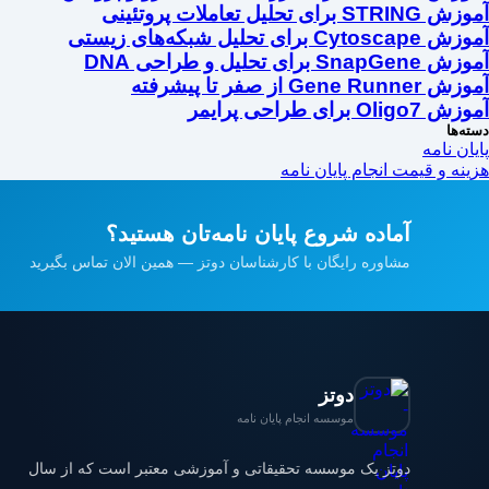
آموزش STRING برای تحلیل تعاملات پروتئینی
آموزش Cytoscape برای تحلیل شبکه‌های زیستی
آموزش SnapGene برای تحلیل و طراحی DNA
آموزش Gene Runner از صفر تا پیشرفته
آموزش Oligo7 برای طراحی پرایمر
دسته‌ها
پایان نامه
هزینه و قیمت انجام پایان نامه
آماده شروع پایان نامه‌تان هستید؟
مشاوره رایگان با کارشناسان دوتز — همین الان تماس بگیرید
دوتز
موسسه انجام پایان نامه
دوتز یک موسسه تحقیقاتی و آموزشی معتبر است که از سال