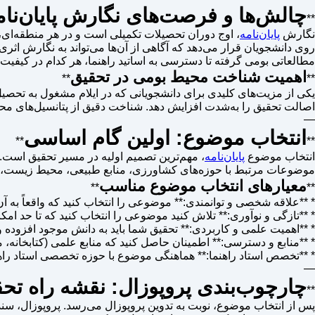
چالش‌ها و فرصت‌های نگارش پایان‌نامه
**
نگارش
پایان‌نامه
، اوج دوران تحصیلات تکمیلی است و در هر منطقه‌ای،
روی دانشجویان قرار می‌دهد که آگاهی از آن‌ها می‌تواند به نگارش اثر
مطالعاتی بومی گرفته تا دسترسی به اساتید راهنما، هر کدام در کیفیت نه
اهمیت شناخت محیط بومی در تحقیق
**
**
یکی از مزیت‌های کلیدی برای دانشجویانی که در ایلام مشغول به تحصیل ه
اصالت تحقیق را به‌شدت افزایش دهد. شناخت دقیق از پتانسیل‌های محلی
—
انتخاب موضوع: اولین گام اساسی
**
**
انتخاب موضوع
پایان‌نامه
، مهم‌ترین تصمیم اولیه در مسیر تحقیق است. ای
موضوعات مرتبط با حوزه‌های کشاورزی، منابع طبیعی، محیط زیست، مرد
معیارهای انتخاب موضوع مناسب
**
**
* **علاقه شخصی و توانمندی:** موضوعی را انتخاب کنید که واقعاً به آن 
* **تازگی و نوآوری:** تلاش کنید موضوعی را انتخاب کنید که تا حد امکان
* **اهمیت علمی و کاربردی:** تحقیق شما باید به دانش موجود افزوده 
* **منابع و دسترسی:** اطمینان حاصل کنید که منابع علمی (کتابخانه، 
* **تخصص استاد راهنما:** هماهنگی موضوع با حوزه تخصصی استاد راهن
—
چارچوب‌بندی پروپوزال: نقشه راه تح
**
پس از انتخاب موضوع، نوبت به تدوین پروپوزال می‌رسد. پروپوزال، س