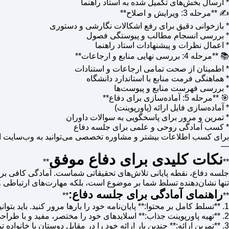
* ارسال بخش‌های تکمیل شده به استاد راهنما
✍️ **مرحله 3: ویرایش و اصلاح**
* بازخوانی دقیق برای رفع اشکالات نگارشی و دستوری
* بررسی انسجام مطالب و پیوستگی فصول
* اعمال نظرات و پیشنهادات استاد راهنما
📚 **مرحله 4: بررسی نهایی منابع و ارجاعات**
* اطمینان از صحت تمامی ارجاعات و استنادات
* هماهنگی فرمت منابع با استاندارد دانشگاه
* بررسی فهرست منابع و پیوست‌ها
🎯 **مرحله 5: آماده‌سازی برای دفاع**
* آماده‌سازی فایل ارائه (پاورپوینت)
* تمرین و مرور برای پاسخگویی به سوالات داوران
* کسب آمادگی روحی و علمی برای جلسه دفاع
برای کسب اطلاعات بیشتر و مشاوره تخصصی می‌توانید به وب‌سایت اصلی do-thesis.com مراجع
—
نکات کلیدی برای دفاع موفق
**
**
جلسه دفاع، نقطه پایانی تلاش‌های تحقیقاتی شماست. آمادگی کافی برای ا
تنها نشان‌دهنده تسلط شما بر موضوع است، بلکه مهارت‌های ارتباطی و تو
راهنمای آمادگی برای جلسه دفاع:
**
**
1. **تسلط کامل بر محتوا:** پایان‌نامه خود را بارها مرور کنید. باید بتوانید به هر سوالی درباره جزئیات کارتان پاسخ دهید.
2. **تهیه پاورپوینت جذاب:** اسلایدهای خود را مختصر، مفید و با طراحی زیبا آماده کنید. از شلوغی و متن زیاد پرهیز کنید و بر نکات کلیدی تمرکز نمایید.
3. **تمرین ارائه:** چندین بار ارائه خود را در مقابل دوستان یا خانواده تمرین کنید تا زمان‌بندی و روان بودن کلامتان را بهبود بخشید.