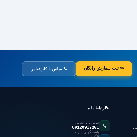
✏️ ثبت سفارش رایگان
📞 تماس با کارشناس
📞
ارتباط با ما
تماس با کارشناس
📞
شی
09120917261
پاسخگویی سریع
ی
تلگرام