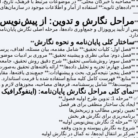
* **مصاحبه با خبرگان محلی:** در موضوعات مرتبط با فرهنگ، تاریخ، اق
* **داده‌های ثانویه:** استفاده از آمار و اطلاعات موجود در سازمان‌ه
—
مراحل نگارش و تدوین: از پیش‌نویس ت
**
پس از تأیید پروپوزال و جمع‌آوری داده‌ها، مرحله اصلی نگارش پایان‌نا
دارد.
ساختار کلی پایان‌نامه و نحوه نگارش
**
**
* **فصل اول: کلیات تحقیق:** شامل مقدمه، بیان مسئله، اهداف، پرسش
* **فصل دوم: مبانی نظری و پیشینه تحقیق:** مروری بر ادبیات موضوع
* **فصل سوم: روش‌شناسی تحقیق:** شرح دقیق روش تحقیق، جامعه و نمو
* **فصل چهارم: تجزیه و تحلیل داده‌ها:** ارائه یافته‌های تحقیق به‌صورت
* **فصل پنجم: نتیجه‌گیری، بحث و پیشنهادات:** جمع‌بندی یافته‌ها، مقای
* **منابع:** فهرست کامل کلیه منابع استفاده شده با فرمت استاندارد.
* **پیوست‌ها:** شامل پرسشنامه، فرم‌های مصاحبه، مجوزهای لازم و ه
نمای کلی مراحل نگارش پایان‌نامه: (اینفوگرافیک 
**
✅ **مرحله 1: تدوین طرح اولیه فصول**
* ایجاد یک ساختار منطقی برای هر فصل
* تعیین رئوس مطالب و زیربخش‌ها
* برنامه‌ریزی برای نگارش هر بخش
💡 **مرحله 2: نگارش پیش‌نویس اولیه**
* شروع به نگارش پیوسته و بدون وقفه
* تمرکز بر انتقال ایده‌ها، نه کمال در نگارش اولیه