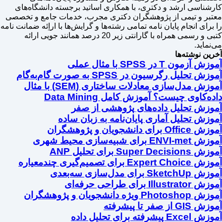
کارشناسی ارشد و دکتری، با همکاری اساتید برجسته دانشگاه‌های
معتبر و تیمی از پژوهشگران دکتری مجرب، خدمات جامع و تخصصی
را برای انجام پایان نامه تمامی رشته‌ها و گرایش‌ها با اراِئه ضمانت نامه
کتبی و رسمی همراه با گارانتی زیر 20 درصد همانند جویی ارائه
می‌نماید.
آخرین نوشته‌ها
آموزش آزمون T در SPSS با مثال عملی
آموزش تحلیل رگرسیون در SPSS به صورت گام‌به‌گام
آموزش مدل‌سازی معادلات ساختاری (SEM) با مثال
داده‌کاوی چیست؟ آموزش کامل Data Mining
آموزش تحلیل داده‌های پژوهشی از صفر
آموزش تحلیل آماری پایان‌نامه به زبان ساده
آموزش Office برای دانشجویان و پژوهشگران
آموزش ENVI-met برای شبیه‌سازی محیط شهری
آموزش Super Decisions برای تحلیل ANP
آموزش Expert Choice برای تصمیم‌گیری چندمعیاره
آموزش SketchUp برای مدل‌سازی سه‌بعدی
آموزش Illustrator برای طراحی حرفه‌ای
آموزش Photoshop ویژه دانشجویان و پژوهشگران
آموزش GIS از صفر تا پیشرفته
آموزش Excel پیشرفته برای تحلیل داده