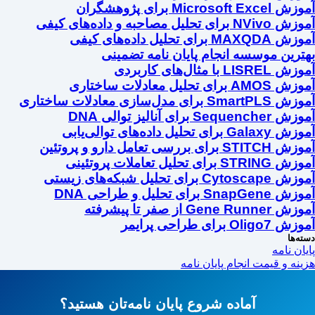
آموزش Microsoft Excel برای پژوهشگران
آموزش NVivo برای تحلیل مصاحبه و داده‌های کیفی
آموزش MAXQDA برای تحلیل داده‌های کیفی
بهترین موسسه انجام پایان نامه تضمینی
آموزش LISREL با مثال‌های کاربردی
آموزش AMOS برای تحلیل معادلات ساختاری
آموزش SmartPLS برای مدل‌سازی معادلات ساختاری
آموزش Sequencher برای آنالیز توالی DNA
آموزش Galaxy برای تحلیل داده‌های توالی‌یابی
آموزش STITCH برای بررسی تعامل دارو و پروتئین
آموزش STRING برای تحلیل تعاملات پروتئینی
آموزش Cytoscape برای تحلیل شبکه‌های زیستی
آموزش SnapGene برای تحلیل و طراحی DNA
آموزش Gene Runner از صفر تا پیشرفته
آموزش Oligo7 برای طراحی پرایمر
دسته‌ها
پایان نامه
هزینه و قیمت انجام پایان نامه
آماده شروع پایان نامه‌تان هستید؟