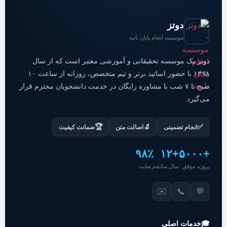
دوتز
موسسه انجام پایان نامه
دوتز یک موسسه تحقیقاتی و آموزشی معتبر است که از سال
۱۳۹۸ با حضور اساتید برتر و تیم متخصص، روزانه از ساعت ۱۰
صبح تا ۷ شب با مشاوره رایگان در خدمت دانشجویان محترم قرار
می‌گیرد.
🏆
🔬
✅
انجام تضمینی
اصالت متن
ضمانت کیفیت
۹۸٪
+۱۲
+۵۰۰۰
پروژه موفق
سال سابقه
رضایت
✉️
📞
💬
🎓
خدمات اصلی