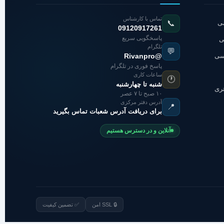
تماس با کارشناس
شی
📞
09120917261
پاسخگویی سریع
ی
تلگرام
💬
اسی
@Rivanpro
پاسخ فوری در تلگرام
ساعات کاری
🕐
شنبه تا چهارشنبه
تری
۱۰ صبح تا ۷ عصر
آدرس دفتر مرکزی
📍
برای دریافت آدرس شعبات تماس بگیرید
آنلاین و در دسترس هستیم
🔒 SSL امن
✅ تضمین کیفیت