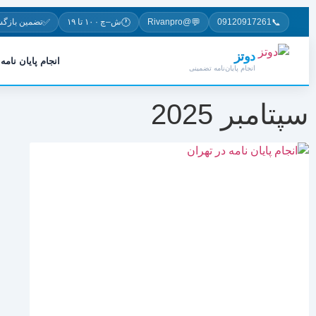
✅
🕐
💬
📞
09120917261
@Rivanpro
ش–چ · ۱۰ تا ۱۹
تضمین بازگ
دوتز
انجام پایان نامه
انجام پایان‌نامه تضمینی
سپتامبر 2025