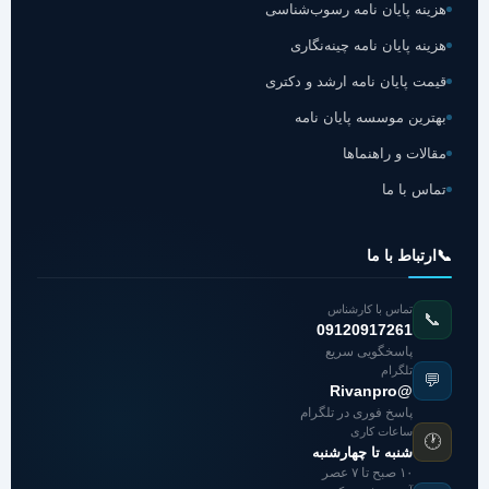
هزینه پایان نامه رسوب‌شناسی
هزینه پایان نامه چینه‌نگاری
قیمت پایان نامه ارشد و دکتری
بهترین موسسه پایان نامه
مقالات و راهنماها
تماس با ما
📞
ارتباط با ما
تماس با کارشناس
📞
09120917261
پاسخگویی سریع
تلگرام
💬
@Rivanpro
پاسخ فوری در تلگرام
ساعات کاری
🕐
شنبه تا چهارشنبه
۱۰ صبح تا ۷ عصر