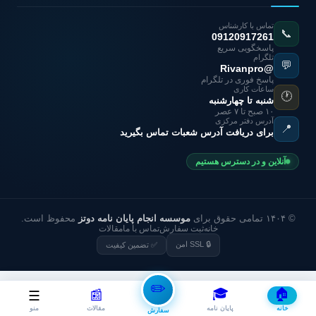
تماس با کارشناس
📞
09120917261
پاسخگویی سریع
تلگرام
💬
@Rivanpro
پاسخ فوری در تلگرام
ساعات کاری
🕐
شنبه تا چهارشنبه
۱۰ صبح تا ۷ عصر
آدرس دفتر مرکزی
📍
برای دریافت آدرس شعبات تماس بگیرید
آنلاین و در دسترس هستیم
© ۱۴۰۴ تمامی حقوق برای
موسسه انجام پایان نامه دوتز
محفوظ است.
خانه
ثبت سفارش
تماس با ما
مقالات
🔒 SSL امن
✅ تضمین کیفیت
✏️
🎓
🏠
📰
☰
خانه
پایان نامه
مقالات
منو
سفارش