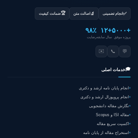
🏆
✅
🔬
انجام تضمینی
اصالت متن
ضمانت کیفیت
۹۸٪
+۱۲
+۵۰۰۰
پروژه موفق
سال سابقه
رضایت
✉️
📞
💬
🎓
خدمات اصلی
انجام پایان نامه ارشد و دکتری
انجام پروپوزال ارشد و دکتری
نگارش مقاله دانشجویی
مقاله ISI و Scopus
اکسپت سریع مقاله
استخراج مقاله از پایان نامه