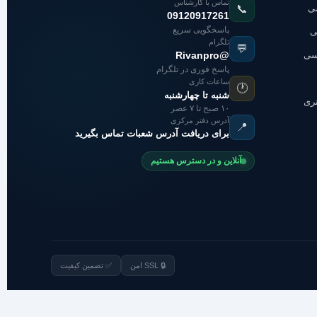
تماس با کارشناس
شی
📞
09120917261
پاسخگویی سریع
ی
تلگرام
💬
اسی
@Rivanpro
پاسخ فوری در تلگرام
ساعات کاری
🕐
شنبه تا چهارشنبه
تری
۱۰ صبح تا ۷ عصر
آدرس دفتر مرکزی
📍
برای دریافت آدرس شعبات تماس بگیرید
آنلاین و در دسترس هستیم
🔒 SSL امن
✅ تضمین کیفیت