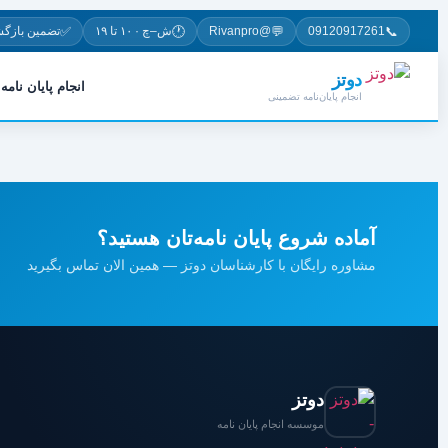
✅
🕐
💬
📞
09120917261
@Rivanpro
ش–چ · ۱۰ تا ۱۹
تضمین بازگ
دوتز
انجام پایان نامه
انجام پایان‌نامه تضمینی
آماده شروع پایان نامه‌تان هستید؟
مشاوره رایگان با کارشناسان دوتز — همین الان تماس بگیرید
دوتز
موسسه انجام پایان نامه