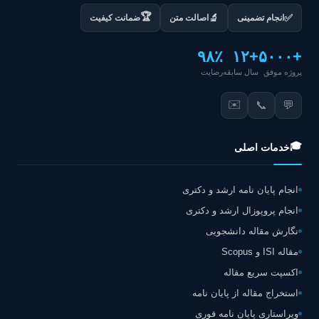
🏆
✅
🔬
انجام تضمینی
اصالت متن
ضمانت کیفیت
۹۸٪
+۱۲
+۵۰۰۰
پروژه موفق
سال سابقه
رضایت
✉️
📞
💬
🎓
خدمات اصلی
انجام پایان نامه ارشد و دکتری
انجام پروپوزال ارشد و دکتری
نگارش مقاله دانشجویی
مقاله ISI و Scopus
اکسپت سریع مقاله
استخراج مقاله از پایان نامه
ویراستاری پایان نامه فوری