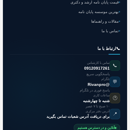
قیمت پایان نامه ارشد و دکتری
بهترین موسسه پایان نامه
مقالات و راهنماها
تماس با ما
📞
ارتباط با ما
تماس با کارشناس
📞
09120917261
پاسخگویی سریع
تلگرام
💬
@Rivanpro
پاسخ فوری در تلگرام
ساعات کاری
🕐
شنبه تا چهارشنبه
۱۰ صبح تا ۷ عصر
آدرس دفتر مرکزی
📍
برای دریافت آدرس شعبات تماس بگیرید
آنلاین و در دسترس هستیم