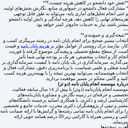
**نقش خود دانشجو در کاهش هزینه چیست؟**
* مشارکت فعال دانشجو در جمع‌آوری منابع، نگارش بخش‌های اولیه،
و حتی انجام تحلیل‌های آماری پایه، می‌تواند به طور قابل توجهی
هزینه‌های نهایی را کاهش دهد. هرچه آمادگی و دانش اولیه دانشجو
بیشتر باشد، نیاز به خدمات جامع‌تر کمتر خواهد بود.
—
**نتیجه‌گیری و جمع‌بندی**
انتخاب مسیر صحیح برای انجام پایان نامه در رشته مربیگری کسب و
کار، نیازمند درک روشنی از عوامل مؤثر بر
هزینه پایان نامه
و قیمت
است. از سطح مقطع تحصیلی و پیچیدگی موضوع گرفته تا فوریت
انجام کار و انتخاب متخصص، هر یک بر بودجه نهایی شما تأثیر
می‌گذارند. سرمایه‌گذاری در یک پایان نامه با کیفیت، سرمایه‌گذاری بر
آینده شغلی و علمی شماست. با برنامه‌ریزی دقیق، مشارکت فعال و
انتخاب هوشمندانه، می‌توانید بهترین نتیجه را با بهینه‌ترین هزینه کسب
کنید و گامی محکم در مسیر موفقیت بردارید.
درباره موسسه انجام پایان نامه (دو تز)
موسسه انجام پایان‌نامه (دوتز) با بیش از ۱۸ سال سابقه فعالیت
تخصصی و حرفه‌ای در زمینه نگارش و مشاوره پایان‌نامه‌های
کارشناسی ارشد و دکتری، با همکاری اساتید برجسته دانشگاه‌های
معتبر و تیمی از پژوهشگران دکتری مجرب، خدمات جامع و تخصصی
را برای انجام پایان نامه تمامی رشته‌ها و گرایش‌ها با اراِئه ضمانت نامه
کتبی و رسمی همراه با گارانتی زیر 20 درصد همانند جویی ارائه
می‌نماید.
آخرین نوشته‌ها