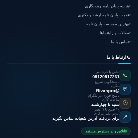
هزینه پایان نامه چینه‌نگاری
قیمت پایان نامه ارشد و دکتری
بهترین موسسه پایان نامه
مقالات و راهنماها
تماس با ما
📞
ارتباط با ما
تماس با کارشناس
📞
09120917261
پاسخگویی سریع
تلگرام
💬
@Rivanpro
پاسخ فوری در تلگرام
ساعات کاری
🕐
شنبه تا چهارشنبه
۱۰ صبح تا ۷ عصر
آدرس دفتر مرکزی
📍
برای دریافت آدرس شعبات تماس بگیرید
آنلاین و در دسترس هستیم