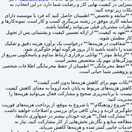
بسزایی در کیفیت نهایی کار و رضایت شما دارد. در این انتخاب، به
نکات زیر توجه کنید:
* **سابقه و تخصص:** اطمینان حاصل کنید که فرد یا موسسه دارای
سابقه کاری موفق در رشته مربیگری کسب و کار است. نمونه‌کارها و
نظرات مشتریان قبلی می‌توانند راهگشا باشند.
* **تعهد به کیفیت:** از ارائه تضمین کیفیت و پشتیبانی پس از تحویل
کار مطمئن شوید.
* **شفافیت در هزینه‌ها:** درخواست یک برآورد هزینه دقیق و تفکیک
شده را داشته باشید تا از بروز هرگونه ابهام جلوگیری شود.
* **ارتباط موثر:** توانایی برقراری ارتباط مداوم و پاسخگویی سریع از
ویژگی‌های مهم یک متخصص معتبر است.
* **حفظ محرمانگی:** اطمینان از حفظ محرمانگی اطلاعات شخصی
و پژوهشی شما حیاتی است.
—
**نکات مهم برای کاهش هزینه‌ها بدون افت کیفیت**
کاهش هزینه‌های مربوط به پایان نامه لزوماً به معنای کاهش کیفیت
نیست. با برنامه‌ریزی صحیح و مشارکت فعال می‌توانید هزینه‌ها را
مدیریت کنید:
* **شروع زودهنگام:** با شروع به موقع، از پرداخت هزینه‌های فوریت
جلوگیری کرده و زمان کافی برای بررسی و اصلاحات خواهید داشت.
* **مشارکت فعال:** هرچه خودتان بیشتر در جمع‌آوری داده‌ها،
مطالعه منابع و نگارش بخش‌هایی از کار مشارکت کنید، نیاز به
خدمات جانبی کمتر شده و هزینه‌ها کاهش می‌یابد.