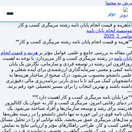
پرش به محتوا
دوتز
موسسه انجام پایان نامه
نوامبر 1, 2025
**هزینه و قیمت انجام پایان نامه رشته مربیگری کسب و کار**
—
این مقاله به بررسی جامع و علمی عوامل مؤثر بر
هزینه و قیمت انجام
پایان نامه
در رشته مربیگری کسب و کار می‌پردازد. با توجه به اهمیت
روزافزون این رشته در توسعه فردی و سازمانی، نگارش یک پایان
نامه کیفی و معتبر، سرمایه‌گذاری ارزشمندی برای آینده شغلی و
علمی دانشجو محسوب می‌شود. درک صحیح از ساختار هزینه‌ها به
دانشجویان کمک می‌کند تا با دیدی بازتر، برنامه‌ریزی مالی دقیق‌تری
داشته باشند و بهترین انتخاب را برای مسیر تحصیلی خود رقم بزنند.
—
**چرا پایان نامه مربیگری کسب و کار اهمیت دارد؟**
در دنیای رقابتی امروز، مربیگری کسب و کار به عنوان یک کاتالیزور
قدرتمند برای رشد و توسعه سازمان‌ها و افراد شناخته می‌شود. یک
پایان نامه قوی در این حوزه نه تنها دانش دانشجو را در زمینه نظریه‌ها
و مدل‌های مربیگری عمق می‌بخشد، بلکه توانایی او را در تحلیل مسائل
واقعی کسب و کار، طراحی راهکارهای مؤثر و ارزیابی نتایج به نمایش
می‌گذارد. این مدرک علمی، گواهی بر تخصص و توانمندی فرد در کمک