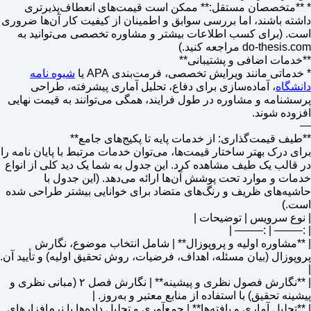
* **متخصصان مستقل:** ممکن است قیمت‌های انعطاف‌پذیرتری
داشته باشند، اما بررسی سوابق و اطمینان از کیفیت کار آن‌ها ضروری
است. (برای کسب اطلاعات بیشتر و مشاوره تخصصی می‌توانید به
do-thesis.com مراجعه کنید.)
**خدمات اضافی و پشتیبانی**
* خدماتی مانند ویرایش تخصصی، فرمت‌بندی APA یا
شیوه نامه
دانشگاه
، آماده‌سازی برای دفاع، تحلیل آماری پیشرفته، طراحی
پرسشنامه و مشاوره در طول فرایند، همگی می‌توانند به قیمت نهایی
افزوده شوند.
—
**طیف قیمت‌گذاری: از خدمات پایه تا پکیج‌های جامع**
برای درک بهتر ساختار قیمت‌ها، می‌توان خدمات مرتبط با پایان نامه را
در قالب یک طیف مشاهده کرد. این جدول به شما یک دید کلی از انواع
خدمات و موارد تحت پوشش آن‌ها ارائه می‌دهد. (این جدول با
حاشیه‌های ظریف و رنگ‌های متضاد برای خوانایی بیشتر طراحی شده
است.)
| نوع سرویس | توضیحات |
| :——– | :——– |
| **مشاوره اولیه و پروپوزال** | شامل انتخاب موضوع، نگارش
پروپوزال (بیان مسئله، اهداف، فرضیات، روش تحقیق اولیه) و تأیید آن.
|
| **نگارش فصول نظری و پیشینه** | نگارش فصل ۲ (مبانی نظری و
پیشینه تحقیق) با استفاده از منابع معتبر و به‌روز. |
| **تحلیل آماری و یافته‌ها** | جمع‌آوری و تحلیل داده‌ها با نرم‌افزارهای