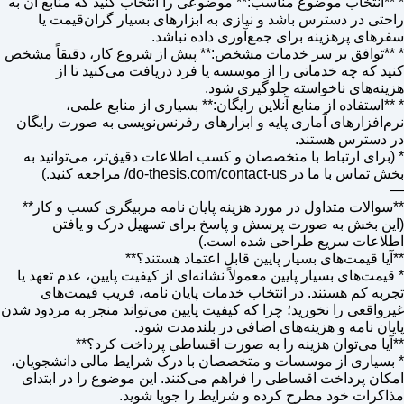
* **انتخاب موضوع مناسب:** موضوعی را انتخاب کنید که منابع آن به
راحتی در دسترس باشد و نیازی به ابزارهای بسیار گران‌قیمت یا
سفرهای پرهزینه برای جمع‌آوری داده نباشد.
* **توافق بر سر خدمات مشخص:** پیش از شروع کار، دقیقاً مشخص
کنید که چه خدماتی را از موسسه یا فرد دریافت می‌کنید تا از
هزینه‌های ناخواسته جلوگیری شود.
* **استفاده از منابع آنلاین رایگان:** بسیاری از منابع علمی،
نرم‌افزارهای آماری پایه و ابزارهای رفرنس‌نویسی به صورت رایگان
در دسترس هستند.
* (برای ارتباط با متخصصان و کسب اطلاعات دقیق‌تر، می‌توانید به
بخش تماس با ما در do-thesis.com/contact-us/ مراجعه کنید.)
—
**سوالات متداول در مورد هزینه پایان نامه مربیگری کسب و کار**
(این بخش به صورت پرسش و پاسخ برای تسهیل درک و یافتن
اطلاعات سریع طراحی شده است.)
**آیا قیمت‌های بسیار پایین قابل اعتماد هستند؟**
* قیمت‌های بسیار پایین معمولاً نشانه‌ای از کیفیت پایین، عدم تعهد یا
تجربه کم هستند. در انتخاب خدمات پایان نامه، فریب قیمت‌های
غیرواقعی را نخورید؛ چرا که کیفیت پایین می‌تواند منجر به مردود شدن
پایان نامه و هزینه‌های اضافی در بلندمدت شود.
**آیا می‌توان هزینه را به صورت اقساطی پرداخت کرد؟**
* بسیاری از موسسات و متخصصان با درک شرایط مالی دانشجویان،
امکان پرداخت اقساطی را فراهم می‌کنند. این موضوع را در ابتدای
مذاکرات خود مطرح کرده و شرایط را جویا شوید.