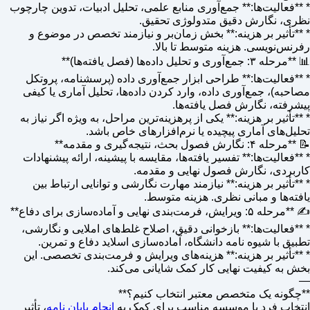
* **فعالیت‌ها:** جمع‌آوری منابع علمی، تحلیل ادبیات، تدوین چارچوب
نظری، نگارش دقیق متدولوژی تحقیق.
* **تأثیر بر هزینه:** بخش زمان‌بر و نیازمند تخصص در موضوع و
رفرنس‌نویسی. هزینه متوسط تا بالا.
📊 **مرحله ۳: جمع‌آوری و تحلیل داده‌ها (فصل یافته‌ها)**
* **فعالیت‌ها:** طراحی ابزار جمع‌آوری داده (پرسشنامه، پروتکل
مصاحبه)، جمع‌آوری داده، وارد کردن داده‌ها، تحلیل آماری یا کیفی
پیشرفته، نگارش فصل یافته‌ها.
* **تأثیر بر هزینه:** یکی از پرهزینه‌ترین مراحل، به ویژه اگر نیاز به
تحلیل‌های آماری پیچیده یا نرم‌افزارهای خاص باشد.
📝 **مرحله ۴: نگارش فصول بحث، نتیجه‌گیری و مقدمه**
* **فعالیت‌ها:** تفسیر یافته‌ها، مقایسه با پیشینه، ارائه پیشنهادات
کاربردی، نگارش فصول نهایی و مقدمه.
* **تأثیر بر هزینه:** نیازمند مهارت نگارشی و توانایی ارتباط بین
یافته‌ها و مبانی نظری. هزینه متوسط.
✍️ **مرحله ۵: ویرایش، فرمت‌بندی نهایی و آماده‌سازی برای دفاع**
* **فعالیت‌ها:** بازخوانی دقیق، اصلاح غلط‌های املایی و نگارشی،
تطبیق با شیوه نامه دانشگاه، آماده‌سازی اسلاید دفاع و تمرین.
* **تأثیر بر هزینه:** هزینه‌های ویرایش و فرمت‌بندی تخصصی. این
بخش به کیفیت نهایی کار کمک شایانی می‌کند.
—
**چگونه یک متخصص معتبر انتخاب کنیم؟**
انتخاب فرد یا موسسه مناسب برای کمک به
انجام پایان نامه
، تأثیر