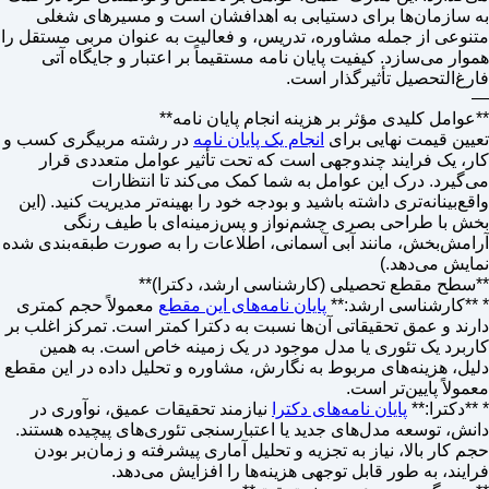
به سازمان‌ها برای دستیابی به اهدافشان است و مسیرهای شغلی
متنوعی از جمله مشاوره، تدریس، و فعالیت به عنوان مربی مستقل را
هموار می‌سازد. کیفیت پایان نامه مستقیماً بر اعتبار و جایگاه آتی
فارغ‌التحصیل تأثیرگذار است.
—
**عوامل کلیدی مؤثر بر هزینه انجام پایان نامه**
تعیین قیمت نهایی برای
انجام یک پایان نامه
در رشته مربیگری کسب و
کار، یک فرایند چندوجهی است که تحت تأثیر عوامل متعددی قرار
می‌گیرد. درک این عوامل به شما کمک می‌کند تا انتظارات
واقع‌بینانه‌تری داشته باشید و بودجه خود را بهینه‌تر مدیریت کنید. (این
بخش با طراحی بصری چشم‌نواز و پس‌زمینه‌ای با طیف رنگی
آرامش‌بخش، مانند آبی آسمانی، اطلاعات را به صورت طبقه‌بندی شده
نمایش می‌دهد.)
**سطح مقطع تحصیلی (کارشناسی ارشد، دکترا)**
* **کارشناسی ارشد:**
پایان نامه‌های این مقطع
معمولاً حجم کمتری
دارند و عمق تحقیقاتی آن‌ها نسبت به دکترا کمتر است. تمرکز اغلب بر
کاربرد یک تئوری یا مدل موجود در یک زمینه خاص است. به همین
دلیل، هزینه‌های مربوط به نگارش، مشاوره و تحلیل داده در این مقطع
معمولاً پایین‌تر است.
* **دکترا:**
پایان نامه‌های دکترا
نیازمند تحقیقات عمیق، نوآوری در
دانش، توسعه مدل‌های جدید یا اعتبارسنجی تئوری‌های پیچیده هستند.
حجم کار بالا، نیاز به تجزیه و تحلیل آماری پیشرفته و زمان‌بر بودن
فرایند، به طور قابل توجهی هزینه‌ها را افزایش می‌دهد.