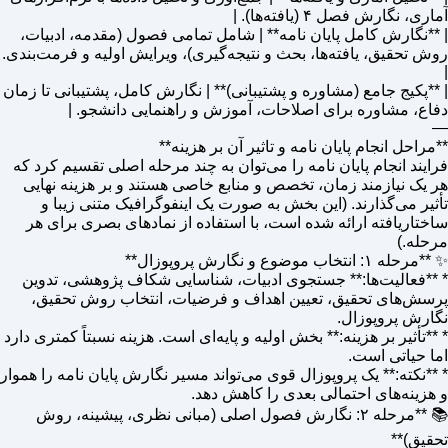
آماری، نگارش فصل ۴ (یافته‌ها). |
| **نگارش کامل پایان نامه** | شامل تمامی فصول (مقدمه، ادبیات،
روش تحقیق، یافته‌ها، بحث و نتیجه‌گیری)، ویرایش اولیه و فرمت‌بندی.
|
| **پکیج جامع (مشاوره و پشتیبانی)** | نگارش کامل، پشتیبانی تا زمان
دفاع، مشاوره برای اصلاحات، آموزش و راهنمایی دانشجو. |
—
**مراحل انجام پایان نامه و تاثیر آن بر هزینه**
فرایند انجام پایان نامه را می‌توان به چند مرحله اصلی تقسیم کرد که
هر یک نیازمند زمان، تخصص و منابع خاصی هستند و بر هزینه نهایی
تأثیر می‌گذارند. (این بخش به صورت یک اینفوگرافیک متنی زیبا و
ساختاریافته ارائه شده است، با استفاده از نمادهای بصری برای هر
مرحله.)
✨ **مرحله ۱: انتخاب موضوع و نگارش پروپوزال**
* **فعالیت‌ها:** جستجوی ادبیات، شناسایی شکاف پژوهشی، تدوین
پرسش‌های تحقیق، تعیین اهداف و فرضیات، انتخاب روش تحقیق،
نگارش پروپوزال.
* **تأثیر بر هزینه:** بخش اولیه و پایه‌ای است. هزینه نسبتاً کمتری دارد
اما حیاتی است.
* **نکته:** یک پروپوزال قوی می‌تواند مسیر نگارش پایان نامه را هموار
و هزینه‌های احتمالی بعدی را کاهش دهد.
📚 **مرحله ۲: نگارش فصول اصلی (مبانی نظری، پیشینه، روش
تحقیق)**