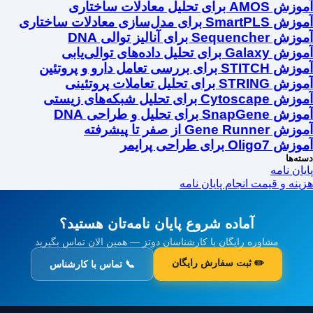
آموزش AMOS برای تحلیل معادلات ساختاری
آموزش SmartPLS برای مدل‌سازی معادلات ساختاری
آموزش Sequencher برای آنالیز توالی DNA
آموزش Galaxy برای تحلیل داده‌های توالی‌یابی
آموزش STITCH برای بررسی تعامل دارو و پروتئین
آموزش STRING برای تحلیل تعاملات پروتئینی
آموزش Cytoscape برای تحلیل شبکه‌های زیستی
آموزش SnapGene برای تحلیل و طراحی DNA
آموزش Gene Runner از صفر تا پیشرفته
آموزش Oligo7 برای طراحی پرایمر
دسته‌ها
پایان نامه
هزینه و قیمت انجام پایان نامه
آماده شروع پایان نامه‌تان هستید؟
مشاوره رایگان با کارشناسان دوتز — همین الان تماس بگیرید
✏️ ثبت سفارش رایگان
📞 تماس با کارشناس