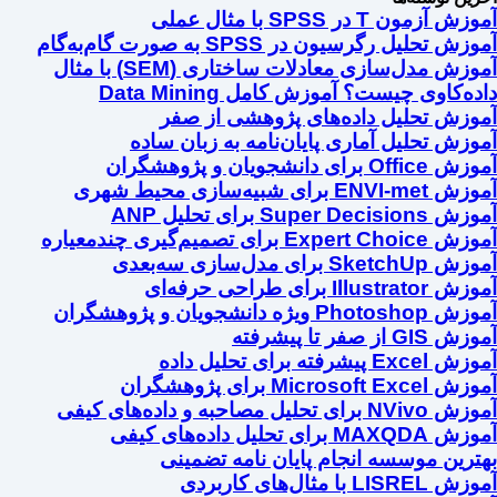
آموزش آزمون T در SPSS با مثال عملی
آموزش تحلیل رگرسیون در SPSS به صورت گام‌به‌گام
آموزش مدل‌سازی معادلات ساختاری (SEM) با مثال
داده‌کاوی چیست؟ آموزش کامل Data Mining
آموزش تحلیل داده‌های پژوهشی از صفر
آموزش تحلیل آماری پایان‌نامه به زبان ساده
آموزش Office برای دانشجویان و پژوهشگران
آموزش ENVI-met برای شبیه‌سازی محیط شهری
آموزش Super Decisions برای تحلیل ANP
آموزش Expert Choice برای تصمیم‌گیری چندمعیاره
آموزش SketchUp برای مدل‌سازی سه‌بعدی
آموزش Illustrator برای طراحی حرفه‌ای
آموزش Photoshop ویژه دانشجویان و پژوهشگران
آموزش GIS از صفر تا پیشرفته
آموزش Excel پیشرفته برای تحلیل داده
آموزش Microsoft Excel برای پژوهشگران
آموزش NVivo برای تحلیل مصاحبه و داده‌های کیفی
آموزش MAXQDA برای تحلیل داده‌های کیفی
بهترین موسسه انجام پایان نامه تضمینی
آموزش LISREL با مثال‌های کاربردی