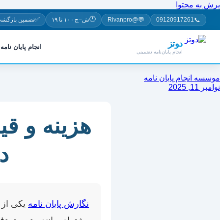
پرش به محتوا
🕐
✅
💬
📞
09120917261
@Rivanpro
ش–چ · ۱۰ تا ۱۹
تضمین بازگشت
دوتز
انجام پایان نامه
انجام پایان‌نامه تضمینی
موسسه انجام پایان نامه
نوامبر 11, 2025
هزینه و قی
د
نگارش پایان نامه
یکی از 