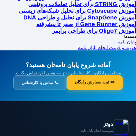
آموزش STRING برای تحلیل تعاملات پروتئینی
آموزش Cytoscape برای تحلیل شبکه‌های زیستی
آموزش SnapGene برای تحلیل و طراحی DNA
آموزش Gene Runner از صفر تا پیشرفته
آموزش Oligo7 برای طراحی پرایمر
دسته‌ها
پایان نامه
هزینه و قیمت انجام پایان نامه
آماده شروع پایان نامه‌تان هستید؟
مشاوره رایگان با کارشناسان دوتز — همین الان تماس بگیرید
✏️ ثبت سفارش رایگان
📞 تماس با کارشناس
دوتز
موسسه انجام پایان نامه