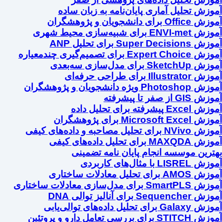
آموزش تحلیل آماری پایان‌نامه به زبان ساده
آموزش Office برای دانشجویان و پژوهشگران
آموزش ENVI-met برای شبیه‌سازی محیط شهری
آموزش Super Decisions برای تحلیل ANP
آموزش Expert Choice برای تصمیم‌گیری چندمعیاره
آموزش SketchUp برای مدل‌سازی سه‌بعدی
آموزش Illustrator برای طراحی حرفه‌ای
آموزش Photoshop ویژه دانشجویان و پژوهشگران
آموزش GIS از صفر تا پیشرفته
آموزش Excel پیشرفته برای تحلیل داده
آموزش Microsoft Excel برای پژوهشگران
آموزش NVivo برای تحلیل مصاحبه و داده‌های کیفی
آموزش MAXQDA برای تحلیل داده‌های کیفی
بهترین موسسه انجام پایان نامه تضمینی
آموزش LISREL با مثال‌های کاربردی
آموزش AMOS برای تحلیل معادلات ساختاری
آموزش SmartPLS برای مدل‌سازی معادلات ساختاری
آموزش Sequencher برای آنالیز توالی DNA
آموزش Galaxy برای تحلیل داده‌های توالی‌یابی
آموزش STITCH برای بررسی تعامل دارو و پروتئین