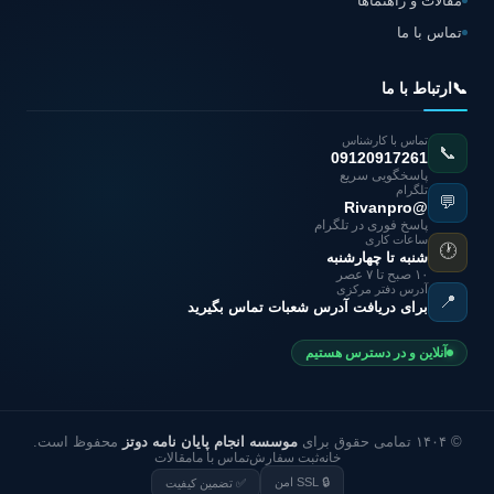
مقالات و راهنماها
تماس با ما
📞
ارتباط با ما
تماس با کارشناس
📞
09120917261
پاسخگویی سریع
تلگرام
💬
@Rivanpro
پاسخ فوری در تلگرام
ساعات کاری
🕐
شنبه تا چهارشنبه
۱۰ صبح تا ۷ عصر
آدرس دفتر مرکزی
📍
برای دریافت آدرس شعبات تماس بگیرید
آنلاین و در دسترس هستیم
© ۱۴۰۴ تمامی حقوق برای
موسسه انجام پایان نامه دوتز
محفوظ است.
خانه
ثبت سفارش
تماس با ما
مقالات
🔒 SSL امن
✅ تضمین کیفیت