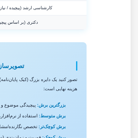
کارشناسی ارشد (پیچیده / نیا
دکتری (بر اساس پیچی
تصویرسازی
تصور کنید یک دایره بزرگ (کیک پایان‌نا
هزینه نهایی است:
بزرگترین برش:
پیچیدگی موضوع و روش
برش متوسط:
استفاده از نرم‌افزاره
برش کوچک‌تر:
تخصص نگارنده/مشاور و
برش کوچک:
فوریت و زمان‌بندی (سهم ح