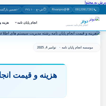
پرش به محتوا
🕐
✅
💬
📞
09120917261
@Rivanpro
ش–چ · ۱۰ تا ۱۹
تضمین بازگشت
دوتز
انجام پایان نامه
هزینه 
انجام پایان‌نامه تضمینی
موسسه انجام پایان نامه
نوامبر 4, 2025
هزینه و قیمت انجا