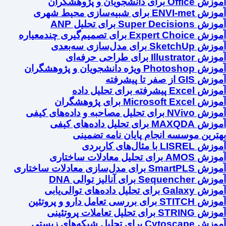
آموزش Office برای دانشجویان و پژوهشگران
آموزش ENVI-met برای شبیه‌سازی محیط شهری
آموزش Super Decisions برای تحلیل ANP
آموزش Expert Choice برای تصمیم‌گیری چندمعیاره
آموزش SketchUp برای مدل‌سازی سه‌بعدی
آموزش Illustrator برای طراحی حرفه‌ای
آموزش Photoshop ویژه دانشجویان و پژوهشگران
آموزش GIS از صفر تا پیشرفته
آموزش Excel پیشرفته برای تحلیل داده
آموزش Microsoft Excel برای پژوهشگران
آموزش NVivo برای تحلیل مصاحبه و داده‌های کیفی
آموزش MAXQDA برای تحلیل داده‌های کیفی
بهترین موسسه انجام پایان نامه تضمینی
آموزش LISREL با مثال‌های کاربردی
آموزش AMOS برای تحلیل معادلات ساختاری
آموزش SmartPLS برای مدل‌سازی معادلات ساختاری
آموزش Sequencher برای آنالیز توالی DNA
آموزش Galaxy برای تحلیل داده‌های توالی‌یابی
آموزش STITCH برای بررسی تعامل دارو و پروتئین
آموزش STRING برای تحلیل تعاملات پروتئینی
آموزش Cytoscape برای تحلیل شبکه‌های زیستی