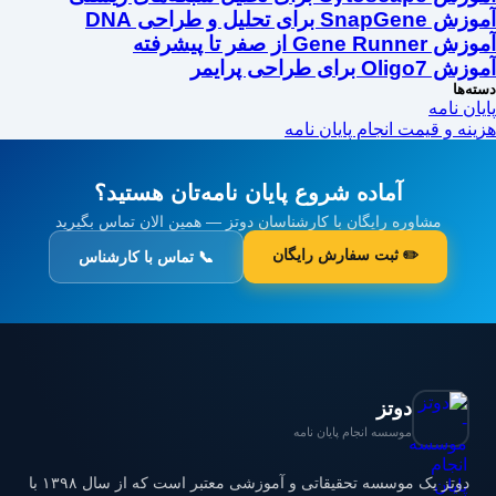
آموزش SnapGene برای تحلیل و طراحی DNA
آموزش Gene Runner از صفر تا پیشرفته
آموزش Oligo7 برای طراحی پرایمر
دسته‌ها
پایان نامه
هزینه و قیمت انجام پایان نامه
آماده شروع پایان نامه‌تان هستید؟
مشاوره رایگان با کارشناسان دوتز — همین الان تماس بگیرید
✏️ ثبت سفارش رایگان
📞 تماس با کارشناس
دوتز
موسسه انجام پایان نامه
دوتز یک موسسه تحقیقاتی و آموزشی معتبر است که از سال ۱۳۹۸ با