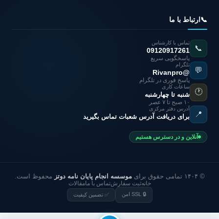
📞
ارتباط با ما
تماس با کارشناس
📞
09120917261
پاسخگویی سریع
تلگرام
💬
@Rivanpro
پاسخ فوری در تلگرام
ساعات کاری
🕐
شنبه تا چهارشنبه
۱۰ صبح تا ۷ عصر
آدرس دفتر مرکزی
📍
برای دریافت آدرس شعبات تماس بگیرید
آنلاین و در دسترس هستیم
© ۱۴۰۴ تمامی حقوق برای
موسسه انجام پایان نامه دوتز
محفوظ است.
خانه
ثبت سفارش
تماس با ما
مقالات
🔒 SSL امن
✅ تضمین کیفیت