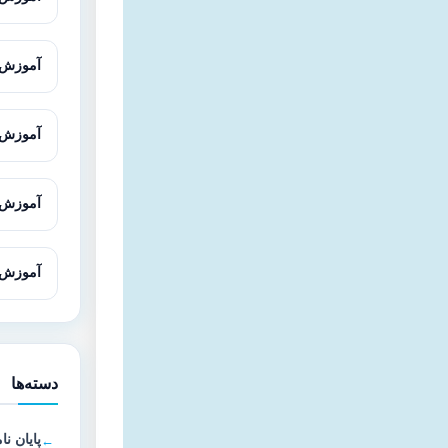
آموزش Cytoscape برای تحلیل شبکه‌های 
آموزش SnapGene برای تحلیل و طراحی
آموزش Gene Runner از صفر تا پیش
آموزش Oligo7 برای طراحی پرا
دسته‌ها
پایان نا