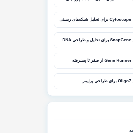
زیستی
 DNA
رفته
یمر
مه