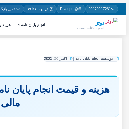
✅
🕐
💬
📞
09120917261
@Rivanpro
ش–چ · ۱۰ تا ۱۹
تضمین بازگ
دوتز
انجام پایان نامه
هزینه 
انجام پایان‌نامه تضمینی
موسسه انجام پایان نامه
اکتبر 30, 2025
هزینه و قیمت انجام پایان ن
مالی