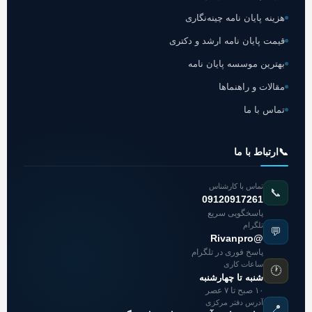
هزینه پایان نامه چینه‌نگاری
قیمت پایان نامه ارشد و دکتری
بهترین موسسه پایان نامه
مقالات و راهنماها
تماس با ما
📞
ارتباط با ما
تماس با کارشناس
📞
09120917261
پاسخگویی سریع
تلگرام
💬
@Rivanpro
پاسخ فوری در تلگرام
ساعات کاری
🕐
شنبه تا چهارشنبه
۱۰ صبح تا ۷ عصر
آدرس دفتر مرکزی
📍