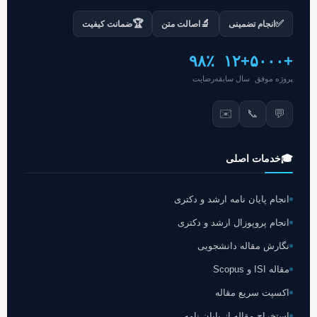
🏆
🔬
✅
انجام تضمینی
اصالت متن
ضمانت کیفیت
۹۸٪
+۱۲
+۵۰۰۰
پروژه موفق
سال سابقه
رضایت
✉️
📞
💬
🎓
خدمات اصلی
انجام پایان نامه ارشد و دکتری
انجام پروپوزال ارشد و دکتری
نگارش مقاله دانشجویی
مقاله ISI و Scopus
اکسپت سریع مقاله
استخراج مقاله از پایان نامه