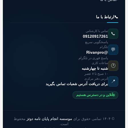
📞
ارتباط با ما
تماس با کارشناس
📞
09120917261
پاسخگویی سریع
تلگرام
💬
@Rivanpro
پاسخ فوری در تلگرام
ساعات کاری
🕐
شنبه تا چهارشنبه
۱۰ صبح تا ۷ عصر
آدرس دفتر مرکزی
📍
برای دریافت آدرس شعبات تماس بگیرید
آنلاین و در دسترس هستیم
© ۱۴۰۴ تمامی حقوق برای
موسسه انجام پایان نامه دوتز
محفوظ
است.