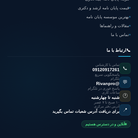
قیمت پایان نامه ارشد و دکتری
بهترین موسسه پایان نامه
مقالات و راهنماها
تماس با ما
📞
ارتباط با ما
تماس با کارشناس
📞
09120917261
پاسخگویی سریع
تلگرام
💬
@Rivanpro
پاسخ فوری در تلگرام
ساعات کاری
🕐
شنبه تا چهارشنبه
۱۰ صبح تا ۷ عصر
آدرس دفتر مرکزی
📍
برای دریافت آدرس شعبات تماس بگیرید
آنلاین و در دسترس هستیم