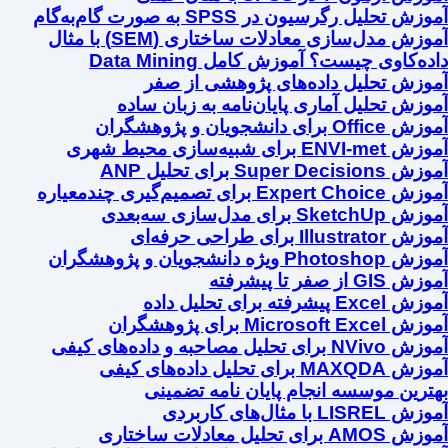
آموزش تحلیل رگرسیون در SPSS به صورت گام‌به‌گام
آموزش مدل‌سازی معادلات ساختاری (SEM) با مثال
داده‌کاوی چیست؟ آموزش کامل Data Mining
آموزش تحلیل داده‌های پژوهشی از صفر
آموزش تحلیل آماری پایان‌نامه به زبان ساده
آموزش Office برای دانشجویان و پژوهشگران
آموزش ENVI-met برای شبیه‌سازی محیط شهری
آموزش Super Decisions برای تحلیل ANP
آموزش Expert Choice برای تصمیم‌گیری چندمعیاره
آموزش SketchUp برای مدل‌سازی سه‌بعدی
آموزش Illustrator برای طراحی حرفه‌ای
آموزش Photoshop ویژه دانشجویان و پژوهشگران
آموزش GIS از صفر تا پیشرفته
آموزش Excel پیشرفته برای تحلیل داده
آموزش Microsoft Excel برای پژوهشگران
آموزش NVivo برای تحلیل مصاحبه و داده‌های کیفی
آموزش MAXQDA برای تحلیل داده‌های کیفی
بهترین موسسه انجام پایان نامه تضمینی
آموزش LISREL با مثال‌های کاربردی
آموزش AMOS برای تحلیل معادلات ساختاری