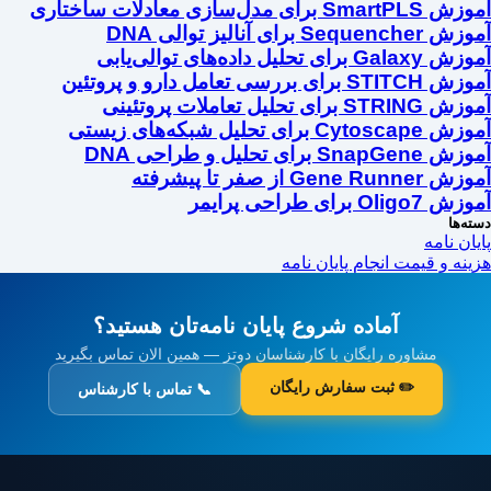
آموزش SmartPLS برای مدل‌سازی معادلات ساختاری
آموزش Sequencher برای آنالیز توالی DNA
آموزش Galaxy برای تحلیل داده‌های توالی‌یابی
آموزش STITCH برای بررسی تعامل دارو و پروتئین
آموزش STRING برای تحلیل تعاملات پروتئینی
آموزش Cytoscape برای تحلیل شبکه‌های زیستی
آموزش SnapGene برای تحلیل و طراحی DNA
آموزش Gene Runner از صفر تا پیشرفته
آموزش Oligo7 برای طراحی پرایمر
دسته‌ها
پایان نامه
هزینه و قیمت انجام پایان نامه
آماده شروع پایان نامه‌تان هستید؟
مشاوره رایگان با کارشناسان دوتز — همین الان تماس بگیرید
✏️ ثبت سفارش رایگان
📞 تماس با کارشناس