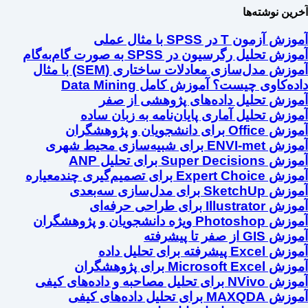
آخرین نوشته‌ها
آموزش آزمون T در SPSS با مثال عملی
آموزش تحلیل رگرسیون در SPSS به صورت گام‌به‌گام
آموزش مدل‌سازی معادلات ساختاری (SEM) با مثال
داده‌کاوی چیست؟ آموزش کامل Data Mining
آموزش تحلیل داده‌های پژوهشی از صفر
آموزش تحلیل آماری پایان‌نامه به زبان ساده
آموزش Office برای دانشجویان و پژوهشگران
آموزش ENVI-met برای شبیه‌سازی محیط شهری
آموزش Super Decisions برای تحلیل ANP
آموزش Expert Choice برای تصمیم‌گیری چندمعیاره
آموزش SketchUp برای مدل‌سازی سه‌بعدی
آموزش Illustrator برای طراحی حرفه‌ای
آموزش Photoshop ویژه دانشجویان و پژوهشگران
آموزش GIS از صفر تا پیشرفته
آموزش Excel پیشرفته برای تحلیل داده
آموزش Microsoft Excel برای پژوهشگران
آموزش NVivo برای تحلیل مصاحبه و داده‌های کیفی
آموزش MAXQDA برای تحلیل داده‌های کیفی