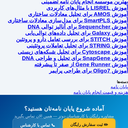
بهترین موسسه انجام پایان نامه تضمینی
آموزش LISREL با مثال‌های کاربردی
آموزش AMOS برای تحلیل معادلات ساختاری
آموزش SmartPLS برای مدل‌سازی معادلات ساختاری
آموزش Sequencher برای آنالیز توالی DNA
آموزش Galaxy برای تحلیل داده‌های توالی‌یابی
آموزش STITCH برای بررسی تعامل دارو و پروتئین
آموزش STRING برای تحلیل تعاملات پروتئینی
آموزش Cytoscape برای تحلیل شبکه‌های زیستی
آموزش SnapGene برای تحلیل و طراحی DNA
آموزش Gene Runner از صفر تا پیشرفته
آموزش Oligo7 برای طراحی پرایمر
دسته‌ها
پایان نامه
هزینه و قیمت انجام پایان نامه
آماده شروع پایان نامه‌تان هستید؟
مشاوره رایگان با کارشناسان دوتز — همین الان تماس بگیرید
✏️ ثبت سفارش رایگان
📞 تماس با کارشناس