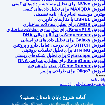
آموزش NVivo برای تحلیل مصاحبه و داده‌های کیفی
آموزش MAXQDA برای تحلیل داده‌های کیفی
بهترین موسسه انجام پایان نامه تضمینی
آموزش LISREL با مثال‌های کاربردی
آموزش AMOS برای تحلیل معادلات ساختاری
آموزش SmartPLS برای مدل‌سازی معادلات ساختاری
آموزش Sequencher برای آنالیز توالی DNA
آموزش Galaxy برای تحلیل داده‌های توالی‌یابی
آموزش STITCH برای بررسی تعامل دارو و پروتئین
آموزش STRING برای تحلیل تعاملات پروتئینی
آموزش Cytoscape برای تحلیل شبکه‌های زیستی
آموزش SnapGene برای تحلیل و طراحی DNA
آموزش Gene Runner از صفر تا پیشرفته
آموزش Oligo7 برای طراحی پرایمر
دسته‌ها
پایان نامه
هزینه و قیمت انجام پایان نامه
آماده شروع پایان نامه‌تان هستید؟
مشاوره رایگان با کارشناسان دوتز — همین الان تماس بگیرید