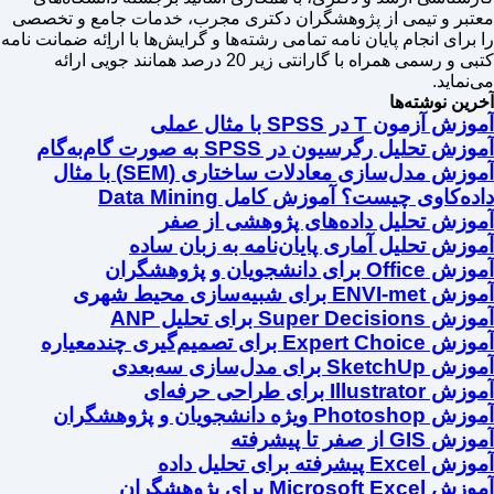
معتبر و تیمی از پژوهشگران دکتری مجرب، خدمات جامع و تخصصی
را برای انجام پایان نامه تمامی رشته‌ها و گرایش‌ها با اراِئه ضمانت نامه
کتبی و رسمی همراه با گارانتی زیر 20 درصد همانند جویی ارائه
می‌نماید.
آخرین نوشته‌ها
آموزش آزمون T در SPSS با مثال عملی
آموزش تحلیل رگرسیون در SPSS به صورت گام‌به‌گام
آموزش مدل‌سازی معادلات ساختاری (SEM) با مثال
داده‌کاوی چیست؟ آموزش کامل Data Mining
آموزش تحلیل داده‌های پژوهشی از صفر
آموزش تحلیل آماری پایان‌نامه به زبان ساده
آموزش Office برای دانشجویان و پژوهشگران
آموزش ENVI-met برای شبیه‌سازی محیط شهری
آموزش Super Decisions برای تحلیل ANP
آموزش Expert Choice برای تصمیم‌گیری چندمعیاره
آموزش SketchUp برای مدل‌سازی سه‌بعدی
آموزش Illustrator برای طراحی حرفه‌ای
آموزش Photoshop ویژه دانشجویان و پژوهشگران
آموزش GIS از صفر تا پیشرفته
آموزش Excel پیشرفته برای تحلیل داده
آموزش Microsoft Excel برای پژوهشگران