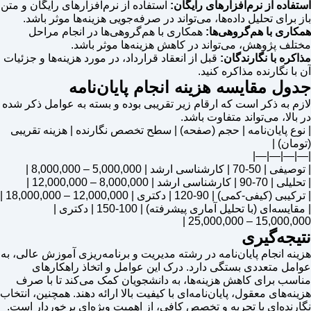
استفاده از نرم‌افزارهای رایگان:
استفاده از نرم‌افزارهای رایگان و متن
باز برای تحلیل داده‌ها، می‌تواند در صرفه‌جویی هزینه‌ها موثر باشد.
همکاری با هم‌گروهی‌ها:
همکاری با هم‌گروهی‌ها در انجام مراحل
مختلف پژوهش، می‌تواند در کاهش هزینه‌ها موثر باشد.
مذاکره با نگارندگان:
قبل از انعقاد قرارداد، در مورد هزینه‌ها و جزئیات
آن با نگارنده مذاکره کنید.
جدول مقایسه هزینه انجام پایان‌نامه
لازم به ذکر است که ارقام زیر تقریبی بوده و بسته به عوامل ذکر شده
در بالا، می‌تواند متفاوت باشد.
| نوع پایان‌نامه | حجم (صفحه) | سطح تخصص نگارنده | هزینه تقریبی
(تومان) |
|—|—|—|—|
| توصیفی | 50-70 | کارشناسی ارشد | 5,000,000 – 8,000,000 |
| تحلیلی | 70-90 | کارشناسی ارشد | 8,000,000 – 12,000,000 |
| ترکیبی (کیفی-کمی) | 90-120 | دکتری | 12,000,000 – 18,000,000 |
| مقایسه‌ای (با تحلیل آماری پیشرفته) | 100-150 | دکتری |
15,000,000 – 25,000,000 |
نتیجه‌گیری
هزینه انجام پایان‌نامه در رشته مدیریت و برنامه‌ریزی آموزش عالی، به
عوامل متعددی بستگی دارد. درک این عوامل و اتخاذ راهکارهای
مناسب برای کاهش هزینه‌ها، به دانشجویان کمک می‌کند تا با صرف
هزینه‌های معقول، پایان‌نامه‌ای با کیفیت بالا ارائه دهند. همچنین، انتخاب
نگارنده‌ای با تجربه و تخصص کافی، از اهمیت ویژه‌ای برخوردار است.