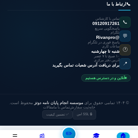
📞
ارتباط با ما
تماس با کارشناس
📞
09120917261
پاسخگویی سریع
تلگرام
💬
@Rivanpro
پاسخ فوری در تلگرام
ساعات کاری
🕐
شنبه تا چهارشنبه
۱۰ صبح تا ۷ عصر
آدرس دفتر مرکزی
📍
برای دریافت آدرس شعبات تماس بگیرید
آنلاین و در دسترس هستیم
© ۱۴۰۴ تمامی حقوق برای
موسسه انجام پایان نامه دوتز
محفوظ است.
خانه
ثبت سفارش
تماس با ما
مقالات
🔒 SSL امن
✅ تضمین کیفیت
✏️
🎓
🏠
📰
☰