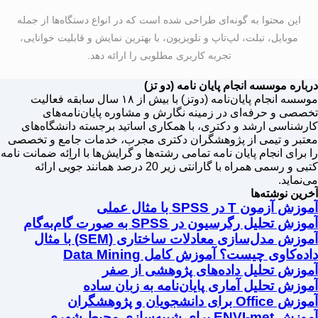
این محتوا به گونه‌ای طراحی شده است که در انواع دستگاه‌ها از جمله
موبایل، تبلت، لپ‌تاپ و تلویزیون، با بهترین نمایش و قابلیت خوانایی،
تجربه کاربری مطلوبی را ارائه دهد.
درباره موسسه انجام پایان نامه (دو تز)
موسسه انجام پایان‌نامه (دوتز) با بیش از ۱۸ سال سابقه فعالیت
تخصصی و حرفه‌ای در زمینه نگارش و مشاوره پایان‌نامه‌های
کارشناسی ارشد و دکتری، با همکاری اساتید برجسته دانشگاه‌های
معتبر و تیمی از پژوهشگران دکتری مجرب، خدمات جامع و تخصصی
را برای انجام پایان نامه تمامی رشته‌ها و گرایش‌ها با اراِئه ضمانت نامه
کتبی و رسمی همراه با گارانتی زیر 20 درصد همانند جویی ارائه
می‌نماید.
آخرین نوشته‌ها
آموزش آزمون T در SPSS با مثال عملی
آموزش تحلیل رگرسیون در SPSS به صورت گام‌به‌گام
آموزش مدل‌سازی معادلات ساختاری (SEM) با مثال
داده‌کاوی چیست؟ آموزش کامل Data Mining
آموزش تحلیل داده‌های پژوهشی از صفر
آموزش تحلیل آماری پایان‌نامه به زبان ساده
آموزش Office برای دانشجویان و پژوهشگران
آموزش ENVI-met برای شبیه‌سازی محیط شهری