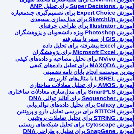
آموزش Super Decisions برای تحلیل ANP
آموزش Expert Choice برای تصمیم‌گیری چندمعیاره
آموزش SketchUp برای مدل‌سازی سه‌بعدی
آموزش Illustrator برای طراحی حرفه‌ای
آموزش Photoshop ویژه دانشجویان و پژوهشگران
آموزش GIS از صفر تا پیشرفته
آموزش Excel پیشرفته برای تحلیل داده
آموزش Microsoft Excel برای پژوهشگران
آموزش NVivo برای تحلیل مصاحبه و داده‌های کیفی
آموزش MAXQDA برای تحلیل داده‌های کیفی
بهترین موسسه انجام پایان نامه تضمینی
آموزش LISREL با مثال‌های کاربردی
آموزش AMOS برای تحلیل معادلات ساختاری
آموزش SmartPLS برای مدل‌سازی معادلات ساختاری
آموزش Sequencher برای آنالیز توالی DNA
آموزش Galaxy برای تحلیل داده‌های توالی‌یابی
آموزش STITCH برای بررسی تعامل دارو و پروتئین
آموزش STRING برای تحلیل تعاملات پروتئینی
آموزش Cytoscape برای تحلیل شبکه‌های زیستی
آموزش SnapGene برای تحلیل و طراحی DNA