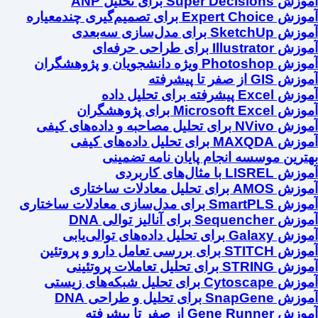
آموزش Super Decisions برای تحلیل ANP
آموزش Expert Choice برای تصمیم‌گیری چندمعیاره
آموزش SketchUp برای مدل‌سازی سه‌بعدی
آموزش Illustrator برای طراحی حرفه‌ای
آموزش Photoshop ویژه دانشجویان و پژوهشگران
آموزش GIS از صفر تا پیشرفته
آموزش Excel پیشرفته برای تحلیل داده
آموزش Microsoft Excel برای پژوهشگران
آموزش NVivo برای تحلیل مصاحبه و داده‌های کیفی
آموزش MAXQDA برای تحلیل داده‌های کیفی
بهترین موسسه انجام پایان نامه تضمینی
آموزش LISREL با مثال‌های کاربردی
آموزش AMOS برای تحلیل معادلات ساختاری
آموزش SmartPLS برای مدل‌سازی معادلات ساختاری
آموزش Sequencher برای آنالیز توالی DNA
آموزش Galaxy برای تحلیل داده‌های توالی‌یابی
آموزش STITCH برای بررسی تعامل دارو و پروتئین
آموزش STRING برای تحلیل تعاملات پروتئینی
آموزش Cytoscape برای تحلیل شبکه‌های زیستی
آموزش SnapGene برای تحلیل و طراحی DNA
آموزش Gene Runner از صفر تا پیشرفته