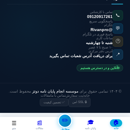
تماس با کارشناس
📞
09120917261
پاسخگویی سریع
تلگرام
💬
@Rivanpro
پاسخ فوری در تلگرام
ساعات کاری
🕐
شنبه تا چهارشنبه
۱۰ صبح تا ۷ عصر
آدرس دفتر مرکزی
📍
برای دریافت آدرس شعبات تماس بگیرید
آنلاین و در دسترس هستیم
© ۱۴۰۴ تمامی حقوق برای
موسسه انجام پایان نامه دوتز
محفوظ است.
خانه
ثبت سفارش
تماس با ما
مقالات
🔒 SSL امن
✅ تضمین کیفیت
✏️
🎓
🏠
📰
☰
خانه
پایان نامه
مقالات
منو
سفارش