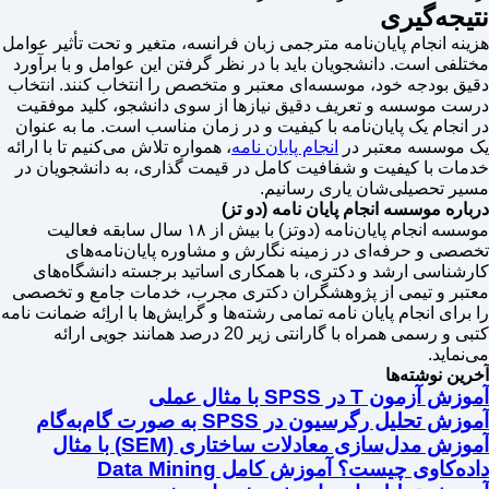
نتیجه‌گیری
هزینه انجام پایان‌نامه مترجمی زبان فرانسه، متغیر و تحت تأثیر عوامل
مختلفی است. دانشجویان باید با در نظر گرفتن این عوامل و با برآورد
دقیق بودجه خود، موسسه‌ای معتبر و متخصص را انتخاب کنند. انتخاب
درست موسسه و تعریف دقیق نیازها از سوی دانشجو، کلید موفقیت
در انجام یک پایان‌نامه با کیفیت و در زمان مناسب است. ما به عنوان
یک موسسه معتبر در
انجام پایان نامه
، همواره تلاش می‌کنیم تا با ارائه
خدمات با کیفیت و شفافیت کامل در قیمت گذاری، به دانشجویان در
مسیر تحصیلی‌شان یاری رسانیم.
درباره موسسه انجام پایان نامه (دو تز)
موسسه انجام پایان‌نامه (دوتز) با بیش از ۱۸ سال سابقه فعالیت
تخصصی و حرفه‌ای در زمینه نگارش و مشاوره پایان‌نامه‌های
کارشناسی ارشد و دکتری، با همکاری اساتید برجسته دانشگاه‌های
معتبر و تیمی از پژوهشگران دکتری مجرب، خدمات جامع و تخصصی
را برای انجام پایان نامه تمامی رشته‌ها و گرایش‌ها با اراِئه ضمانت نامه
کتبی و رسمی همراه با گارانتی زیر 20 درصد همانند جویی ارائه
می‌نماید.
آخرین نوشته‌ها
آموزش آزمون T در SPSS با مثال عملی
آموزش تحلیل رگرسیون در SPSS به صورت گام‌به‌گام
آموزش مدل‌سازی معادلات ساختاری (SEM) با مثال
داده‌کاوی چیست؟ آموزش کامل Data Mining