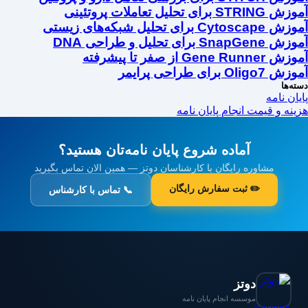
آموزش STRING برای تحلیل تعاملات پروتئینی
آموزش Cytoscape برای تحلیل شبکه‌های زیستی
آموزش SnapGene برای تحلیل و طراحی DNA
آموزش Gene Runner از صفر تا پیشرفته
آموزش Oligo7 برای طراحی پرایمر
دسته‌ها
پایان نامه
هزینه و قیمت انجام پایان نامه
آماده شروع پایان نامه‌تان هستید؟
مشاوره رایگان با کارشناسان دوتز — همین الان تماس بگیرید
✏️ ثبت سفارش رایگان
📞 تماس با کارشناس
دوتز
موسسه انجام پایان نامه