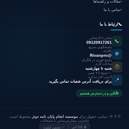
مقالات و راهنماها
تماس با ما
📞
ارتباط با ما
تماس با کارشناس
📞
09120917261
پاسخگویی سریع
تلگرام
💬
@Rivanpro
پاسخ فوری در تلگرام
ساعات کاری
🕐
شنبه تا چهارشنبه
۱۰ صبح تا ۷ عصر
آدرس دفتر مرکزی
📍
برای دریافت آدرس شعبات تماس بگیرید
آنلاین و در دسترس هستیم
© ۱۴۰۴ تمامی حقوق برای
موسسه انجام پایان نامه دوتز
محفوظ است.
خانه
ثبت سفارش
تماس با ما
مقالات
🔒 SSL امن
✅ تضمین کیفیت