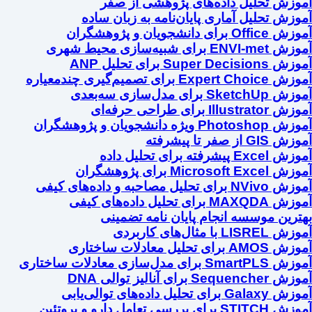
آموزش تحلیل داده‌های پژوهشی از صفر
آموزش تحلیل آماری پایان‌نامه به زبان ساده
آموزش Office برای دانشجویان و پژوهشگران
آموزش ENVI-met برای شبیه‌سازی محیط شهری
آموزش Super Decisions برای تحلیل ANP
آموزش Expert Choice برای تصمیم‌گیری چندمعیاره
آموزش SketchUp برای مدل‌سازی سه‌بعدی
آموزش Illustrator برای طراحی حرفه‌ای
آموزش Photoshop ویژه دانشجویان و پژوهشگران
آموزش GIS از صفر تا پیشرفته
آموزش Excel پیشرفته برای تحلیل داده
آموزش Microsoft Excel برای پژوهشگران
آموزش NVivo برای تحلیل مصاحبه و داده‌های کیفی
آموزش MAXQDA برای تحلیل داده‌های کیفی
بهترین موسسه انجام پایان نامه تضمینی
آموزش LISREL با مثال‌های کاربردی
آموزش AMOS برای تحلیل معادلات ساختاری
آموزش SmartPLS برای مدل‌سازی معادلات ساختاری
آموزش Sequencher برای آنالیز توالی DNA
آموزش Galaxy برای تحلیل داده‌های توالی‌یابی
آموزش STITCH برای بررسی تعامل دارو و پروتئین