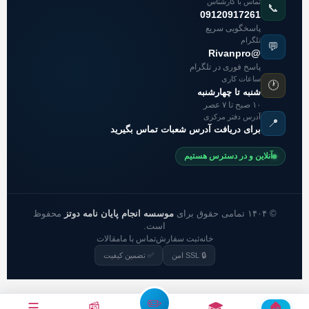
تماس با کارشناس
📞
09120917261
پاسخگویی سریع
تلگرام
💬
@Rivanpro
پاسخ فوری در تلگرام
ساعات کاری
🕐
شنبه تا چهارشنبه
۱۰ صبح تا ۷ عصر
آدرس دفتر مرکزی
📍
برای دریافت آدرس شعبات تماس بگیرید
آنلاین و در دسترس هستیم
© ۱۴۰۴ تمامی حقوق برای
موسسه انجام پایان نامه دوتز
محفوظ
است.
خانه
ثبت سفارش
تماس با ما
مقالات
🔒 SSL امن
✅ تضمین کیفیت
✏️
☰
📰
🎓
🏠