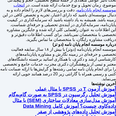
تحت تاثیر عوامل متعددی از جمله سطح تحصیلی، حجم و پیچیدگی
موضوع، زمان تحویل و نوع خدمات ارائه شده است. در
انتخاب
موسسه انجام پایان‌نامه
، دقت و بررسی‌های لازم را انجام داده و به
دنبال موسسه‌ای باشید که دارای اعتبار، تجربه و تخصص کافی در این
زمینه باشد. همیشه به یاد داشته باشید که سرمایه‌گذاری در کیفیت
پایان‌نامه، سرمایه‌گذاری در آینده‌ی تحصیلی و حرفه‌ای شماست.
این اطلاعات به عنوان راهنمایی کلی ارائه شده و جایگزین مشاوره
تخصصی با متخصصان نمی‌باشد. برای کسب اطلاعات دقیق‌تر و
دریافت مشاوره رایگان، با متخصصان ما تماس بگیرید.
درباره موسسه انجام پایان نامه (دو تز)
موسسه انجام پایان‌نامه (دوتز) با بیش از ۱۸ سال سابقه فعالیت
تخصصی و حرفه‌ای در زمینه نگارش و مشاوره پایان‌نامه‌های
کارشناسی ارشد و دکتری، با همکاری اساتید برجسته دانشگاه‌های
معتبر و تیمی از پژوهشگران دکتری مجرب، خدمات جامع و تخصصی
را برای انجام پایان نامه تمامی رشته‌ها و گرایش‌ها با اراِئه ضمانت نامه
کتبی و رسمی همراه با گارانتی زیر 20 درصد همانند جویی ارائه
می‌نماید.
آخرین نوشته‌ها
آموزش آزمون T در SPSS با مثال عملی
آموزش تحلیل رگرسیون در SPSS به صورت گام‌به‌گام
آموزش مدل‌سازی معادلات ساختاری (SEM) با مثال
داده‌کاوی چیست؟ آموزش کامل Data Mining
آموزش تحلیل داده‌های پژوهشی از صفر