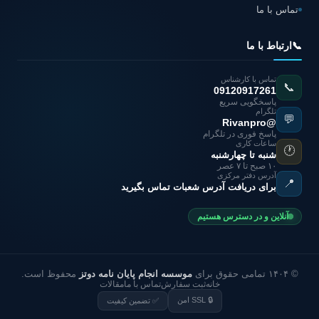
تماس با ما
📞
ارتباط با ما
تماس با کارشناس
📞
09120917261
پاسخگویی سریع
تلگرام
💬
@Rivanpro
پاسخ فوری در تلگرام
ساعات کاری
🕐
شنبه تا چهارشنبه
۱۰ صبح تا ۷ عصر
آدرس دفتر مرکزی
📍
برای دریافت آدرس شعبات تماس بگیرید
آنلاین و در دسترس هستیم
© ۱۴۰۴ تمامی حقوق برای
موسسه انجام پایان نامه دوتز
محفوظ است.
خانه
ثبت سفارش
تماس با ما
مقالات
🔒 SSL امن
✅ تضمین کیفیت