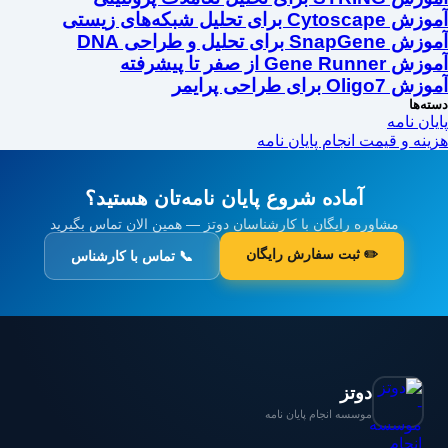
آموزش Cytoscape برای تحلیل شبکه‌های زیستی
آموزش SnapGene برای تحلیل و طراحی DNA
آموزش Gene Runner از صفر تا پیشرفته
آموزش Oligo7 برای طراحی پرایمر
دسته‌ها
پایان نامه
هزینه و قیمت انجام پایان نامه
آماده شروع پایان نامه‌تان هستید؟
مشاوره رایگان با کارشناسان دوتز — همین الان تماس بگیرید
✏️ ثبت سفارش رایگان
📞 تماس با کارشناس
دوتز
موسسه انجام پایان نامه