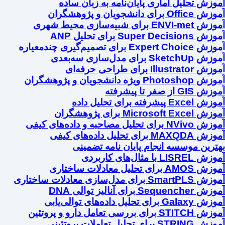
آموزش تحلیل آماری پایان‌نامه به زبان ساده
آموزش Office برای دانشجویان و پژوهشگران
آموزش ENVI-met برای شبیه‌سازی محیط شهری
آموزش Super Decisions برای تحلیل ANP
آموزش Expert Choice برای تصمیم‌گیری چندمعیاره
آموزش SketchUp برای مدل‌سازی سه‌بعدی
آموزش Illustrator برای طراحی حرفه‌ای
آموزش Photoshop ویژه دانشجویان و پژوهشگران
آموزش GIS از صفر تا پیشرفته
آموزش Excel پیشرفته برای تحلیل داده
آموزش Microsoft Excel برای پژوهشگران
آموزش NVivo برای تحلیل مصاحبه و داده‌های کیفی
آموزش MAXQDA برای تحلیل داده‌های کیفی
بهترین موسسه انجام پایان نامه تضمینی
آموزش LISREL با مثال‌های کاربردی
آموزش AMOS برای تحلیل معادلات ساختاری
آموزش SmartPLS برای مدل‌سازی معادلات ساختاری
آموزش Sequencher برای آنالیز توالی DNA
آموزش Galaxy برای تحلیل داده‌های توالی‌یابی
آموزش STITCH برای بررسی تعامل دارو و پروتئین
آموزش STRING برای تحلیل تعاملات پروتئینی