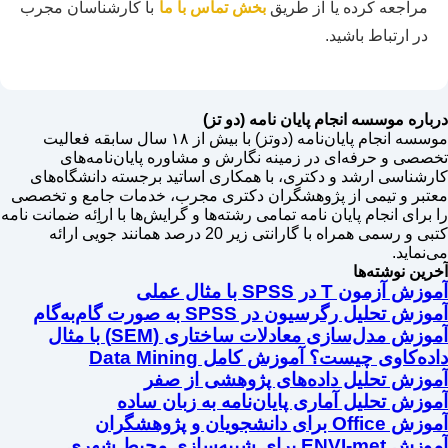
مراجعه کرده یا از طریق
بخش تماس با ما
با کارشناسان مجرب
در ارتباط باشید.
درباره موسسه انجام پایان نامه (دو تز)
موسسه انجام پایان‌نامه (دوتز) با بیش از ۱۸ سال سابقه فعالیت
تخصصی و حرفه‌ای در زمینه نگارش و مشاوره پایان‌نامه‌های
کارشناسی ارشد و دکتری، با همکاری اساتید برجسته دانشگاه‌های
معتبر و تیمی از پژوهشگران دکتری مجرب، خدمات جامع و تخصصی
را برای انجام پایان نامه تمامی رشته‌ها و گرایش‌ها با اراِئه ضمانت نامه
کتبی و رسمی همراه با گارانتی زیر 20 درصد همانند جویی ارائه
می‌نماید.
آخرین نوشته‌ها
آموزش آزمون T در SPSS با مثال عملی
آموزش تحلیل رگرسیون در SPSS به صورت گام‌به‌گام
آموزش مدل‌سازی معادلات ساختاری (SEM) با مثال
داده‌کاوی چیست؟ آموزش کامل Data Mining
آموزش تحلیل داده‌های پژوهشی از صفر
آموزش تحلیل آماری پایان‌نامه به زبان ساده
آموزش Office برای دانشجویان و پژوهشگران
آموزش ENVI-met برای شبیه‌سازی محیط شهری