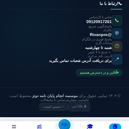
📞
ارتباط با ما
تماس با کارشناس
📞
09120917261
پاسخگویی سریع
تلگرام
💬
@Rivanpro
پاسخ فوری در تلگرام
ساعات کاری
🕐
شنبه تا چهارشنبه
۱۰ صبح تا ۷ عصر
آدرس دفتر مرکزی
📍
برای دریافت آدرس شعبات تماس بگیرید
آنلاین و در دسترس هستیم
© ۱۴۰۴ تمامی حقوق برای
موسسه انجام پایان نامه دوتز
محفوظ است.
خانه
ثبت سفارش
تماس با ما
مقالات
🔒 SSL امن
✅ تضمین کیفیت
✏️
🎓
🏠
📰
☰