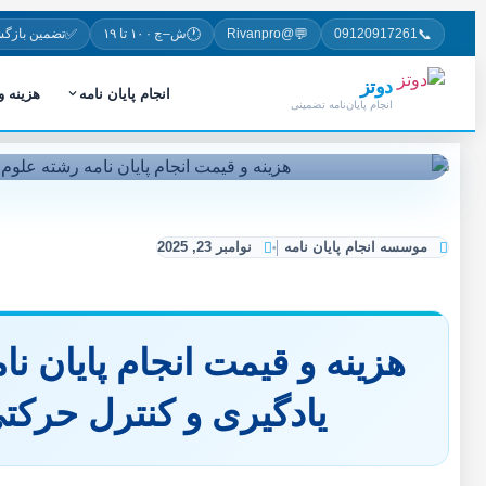
✅
🕐
💬
📞
09120917261
@Rivanpro
ش–چ · ۱۰ تا ۱۹
تضمین بازگ
دوتز
انجام پایان نامه
هزینه 
انجام پایان‌نامه تضمینی
موسسه انجام پایان نامه
نوامبر 23, 2025
هزینه و قیمت انجام پایان 
یادگیری و کنترل حرکت