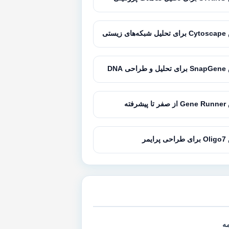
زیستی
 DNA
رفته
یمر
مه