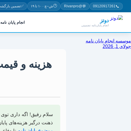
رش
🕐
✅
💬
📞
09120917261
@Rivanpro
ش–چ · ۱۰ تا ۱۹
تضمین بازگشت
ه
حتوا
دوتز
انجام پایان نامه
انجام پایان‌نامه تضمینی
موسسه انجام پایان نامه
جولای 1, 2026
هزینه و قیمت
سلام رفیق! اگه داری توی
ذهنت درگیر هزینه‌های پایا
موضوع پایان نامه
تا دفاع،