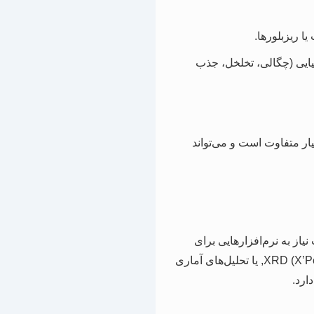
 ریزبلورها.
ایی (چگالی، تخلخل، جذب
ار متفاوت است و می‌تواند
یاز به نرم‌افزارهایی برای
نقشه‌برداری (GIS), مدل‌سازی (Comsol Multiphysics, MODFLOW), تحلیل داده‌های XRD (X’Pert HighScore), یا تحلیل‌های آماری