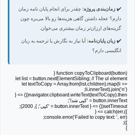
✔️ زمان‌بندی پروژه:
چقدر برای انجام پایان نامه زمان
دارم؟ عجله داشتن گاهی هزینه‌ها رو بالا می‌بره چون
گزینه‌های ارزان‌تر زمان بیشتری می‌خوان.
✔️ زبان پایان‌نامه:
آیا نیاز به نگارش یا ترجمه به زبان
انگلیسی دارم؟
function copyToClipboard(button) {
let list = button.nextElementSibling; // The ul element
let textToCopy = Array.from(list.children).map(li =>
li.innerText).join(‘n’);
navigator.clipboard.writeText(textToCopy).then(() => {
button.innerText = ‘کپی شد!’;
setTimeout(() => { button.innerText = ‘کپی’; }, 2000);
}).catch(err => {
console.error(‘Failed to copy text: ‘, err);
});
}