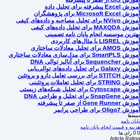
آموزش Excel پیشرفته برای تحلیل داده
آموزش Microsoft Excel برای پژوهشگران
آموزش NVivo برای تحلیل مصاحبه و داده‌های کیفی
آموزش MAXQDA برای تحلیل داده‌های کیفی
بهترین موسسه انجام پایان نامه تضمینی
آموزش LISREL با مثال‌های کاربردی
آموزش AMOS برای تحلیل معادلات ساختاری
آموزش SmartPLS برای مدل‌سازی معادلات ساختاری
آموزش Sequencher برای آنالیز توالی DNA
آموزش Galaxy برای تحلیل داده‌های توالی‌یابی
آموزش STITCH برای بررسی تعامل دارو و پروتئین
آموزش STRING برای تحلیل تعاملات پروتئینی
آموزش Cytoscape برای تحلیل شبکه‌های زیستی
آموزش SnapGene برای تحلیل و طراحی DNA
آموزش Gene Runner از صفر تا پیشرفته
آموزش Oligo7 برای طراحی پرایمر
دسته‌ها
پایان نامه
هزینه و قیمت انجام پایان نامه
0
0
رای ها
Article Rating