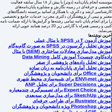
موسسه انجام پایان‌نامه (دوتز) با بیش از ۱۸ سال سابقه فعالیت
تخصصی و حرفه‌ای در زمینه نگارش و مشاوره پایان‌نامه‌های
کارشناسی ارشد و دکتری، با همکاری اساتید برجسته دانشگاه‌های
معتبر و تیمی از پژوهشگران دکتری مجرب، خدمات جامع و تخصصی
را برای انجام پایان نامه تمامی رشته‌ها و گرایش‌ها با اراِئه ضمانت نامه
کتبی و رسمی همراه با گارانتی زیر 20 درصد همانند جویی ارائه
می‌نماید.
آخرین نوشته‌ها
آموزش آزمون T در SPSS با مثال عملی
آموزش تحلیل رگرسیون در SPSS به صورت گام‌به‌گام
آموزش مدل‌سازی معادلات ساختاری (SEM) با مثال
داده‌کاوی چیست؟ آموزش کامل Data Mining
آموزش تحلیل داده‌های پژوهشی از صفر
آموزش تحلیل آماری پایان‌نامه به زبان ساده
آموزش Office برای دانشجویان و پژوهشگران
آموزش ENVI-met برای شبیه‌سازی محیط شهری
آموزش Super Decisions برای تحلیل ANP
آموزش Expert Choice برای تصمیم‌گیری چندمعیاره
آموزش SketchUp برای مدل‌سازی سه‌بعدی
آموزش Illustrator برای طراحی حرفه‌ای
آموزش Photoshop ویژه دانشجویان و پژوهشگران
آموزش GIS از صفر تا پیشرفته