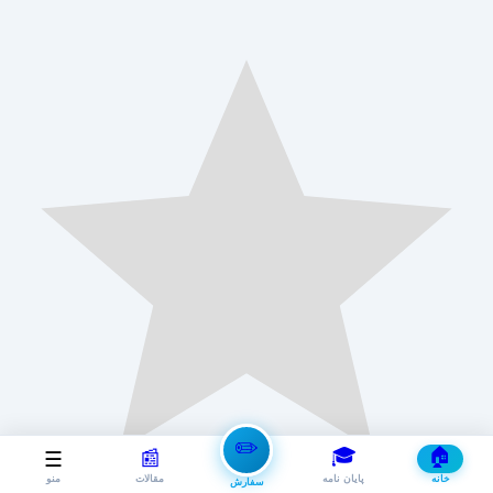
✏️
🎓
🏠
📰
☰
خانه
پایان نامه
مقالات
منو
سفارش