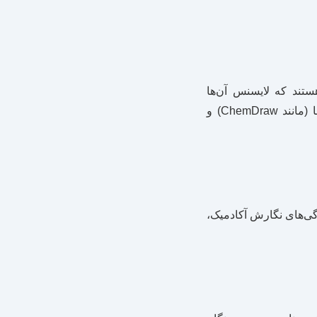
هستند که لایسنس آن‌ها
می‌تواند گران باشد. علاوه بر این، ابزارهای تخصصی برای رسم نمودارها، طراحی ساختارها (مانند ChemDraw) و
گی‌های نگارش آکادمیک،