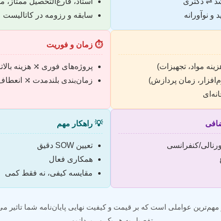
د ⇌ دکتری
استاد، فارغ‌التحصیل ممتاز، 
و نوآورانه
سابقه و رزومه در کاتالیست
⏱️ زمان و فوریت
ینه مواد، تجهیزات)
پروژه‌های فوری ⤨ هزینه بالات
‌افزار، زمان پردازش)
زمان‌بندی بلندمدت ⤨ انعطاف‌
نه‌ای
افی
💡 راهکار مهم
ژورنالی/کنفرانسی
تعیین SOW دقیق
همکاری فعال
مقایسه کیفی، نه فقط کمی
 مهم‌ترین عواملی است که بر قیمت و کیفیت نهایی پایان‌نامه شما تاثیر می‌گ
تفصیل به هر یک می‌پردازیم.