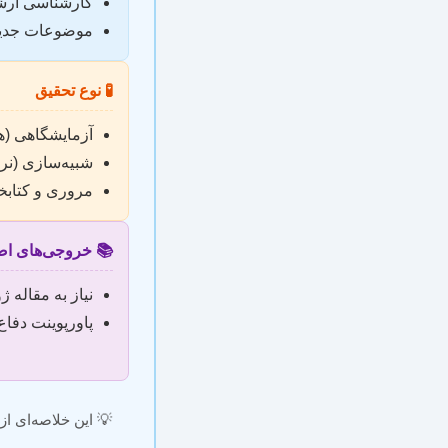
کارشناسی ارش
موضوعات جدید 
🧪 نوع تحقیق
آزمایشگاهی (هز
شبیه‌سازی (نرم
مروری و کتابخا
📚 خروجی‌های اض
نیاز به مقاله 
پاورپوینت دفاع
💡 این خلاصه‌ای از