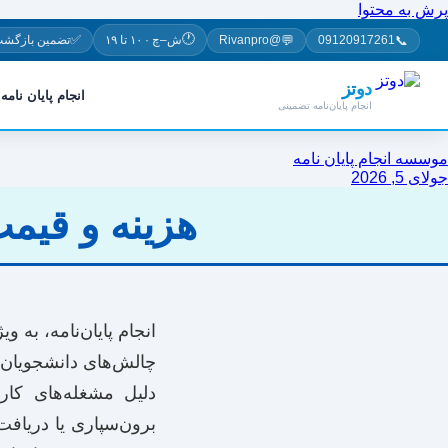
پرش به محتوا
🕐
✅
💬
📞
09120917261
@Rivanpro
ش–چ · ۱۰ تا ۱۹
تضمین بازگشت
دوتز
انجام پایان نامه
انجام پایان‌نامه تضمینی
موسسه انجام پایان نامه
جولای 5, 2026
هزینه و قیم
انجام پایان‌نامه، به
چالش‌های دانشجویان 
دلیل مشغله‌های کار
برون‌سپاری یا دریاف