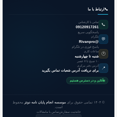
📞
ارتباط با ما
تماس با کارشناس
📞
09120917261
پاسخگویی سریع
تلگرام
💬
@Rivanpro
پاسخ فوری در تلگرام
ساعات کاری
🕐
شنبه تا چهارشنبه
۱۰ صبح تا ۷ عصر
آدرس دفتر مرکزی
📍
برای دریافت آدرس شعبات تماس بگیرید
آنلاین و در دسترس هستیم
© ۱۴۰۴ تمامی حقوق برای
موسسه انجام پایان نامه دوتز
محفوظ
است.
خانه
ثبت سفارش
تماس با ما
مقالات